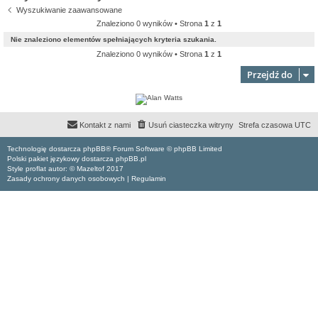
Wyszukiwanie zaawansowane
Znaleziono 0 wyników • Strona
1
z
1
Nie znaleziono elementów spełniających kryteria szukania.
Znaleziono 0 wyników • Strona
1
z
1
Przejdź do
Kontakt z nami
Usuń ciasteczka witryny
Strefa czasowa
UTC
Technologię dostarcza phpBB® Forum Software © phpBB Limited
Polski pakiet językowy dostarcza phpBB.pl
Style proflat autor: ©
Mazeltof
2017
Zasady ochrony danych osobowych
|
Regulamin