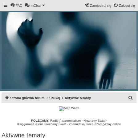
FAQ
mChat
Zarejestruj się
Zaloguj się
S
Strona główna forum
Szukaj
Aktywne tematy
z
u
k
POLECAMY:
Radio Paranormalium
·
Nieznany Świat
·
Księgarnia-Galeria Nieznany Świat - internetowy sklep ezoteryczny online
a
Aktywne tematy
j