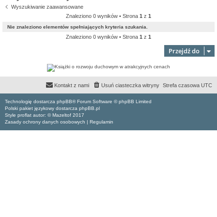
Wyszukiwanie zaawansowane
Znaleziono 0 wyników • Strona
1
z
1
Nie znaleziono elementów spełniających kryteria szukania.
Znaleziono 0 wyników • Strona
1
z
1
Przejdź do
Kontakt z nami
Usuń ciasteczka witryny
Strefa czasowa
UTC
Technologię dostarcza phpBB® Forum Software © phpBB Limited
Polski pakiet językowy dostarcza phpBB.pl
Style proflat autor: ©
Mazeltof
2017
Zasady ochrony danych osobowych
|
Regulamin