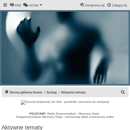
FAQ
mChat
Zarejestruj się
Zaloguj się
S
Strona główna forum
Szukaj
Aktywne tematy
z
u
k
POLECAMY:
Radio Paranormalium
·
Nieznany Świat
·
Księgarnia-Galeria Nieznany Świat - internetowy sklep ezoteryczny online
a
Aktywne tematy
j