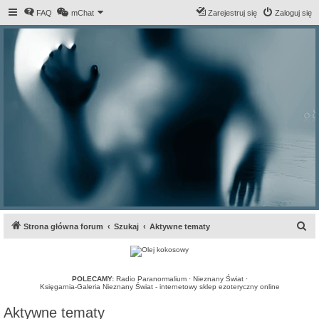
FAQ
mChat
Zarejestruj się
Zaloguj się
S
Strona główna forum
Szukaj
Aktywne tematy
z
u
k
POLECAMY:
Radio Paranormalium
·
Nieznany Świat
·
Księgarnia-Galeria Nieznany Świat - internetowy sklep ezoteryczny online
a
Aktywne tematy
j