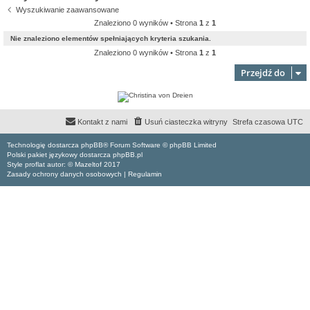
Wyszukiwanie zaawansowane
Znaleziono 0 wyników • Strona
1
z
1
Nie znaleziono elementów spełniających kryteria szukania.
Znaleziono 0 wyników • Strona
1
z
1
Przejdź do
Kontakt z nami
Usuń ciasteczka witryny
Strefa czasowa
UTC
Technologię dostarcza phpBB® Forum Software © phpBB Limited
Polski pakiet językowy dostarcza phpBB.pl
Style proflat autor: ©
Mazeltof
2017
Zasady ochrony danych osobowych
|
Regulamin