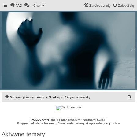
FAQ
mChat
Zarejestruj się
Zaloguj się
S
Strona główna forum
Szukaj
Aktywne tematy
z
u
k
POLECAMY:
Radio Paranormalium
·
Nieznany Świat
·
Księgarnia-Galeria Nieznany Świat - internetowy sklep ezoteryczny online
a
Aktywne tematy
j