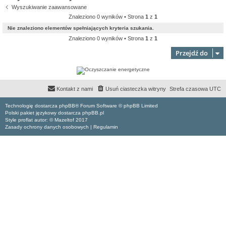
Wyszukiwanie zaawansowane
Znaleziono 0 wyników • Strona
1
z
1
Nie znaleziono elementów spełniających kryteria szukania.
Znaleziono 0 wyników • Strona
1
z
1
Przejdź do
Kontakt z nami
Usuń ciasteczka witryny
Strefa czasowa
UTC
Technologię dostarcza phpBB® Forum Software © phpBB Limited
Polski pakiet językowy dostarcza phpBB.pl
Style proflat autor: ©
Mazeltof
2017
Zasady ochrony danych osobowych
|
Regulamin