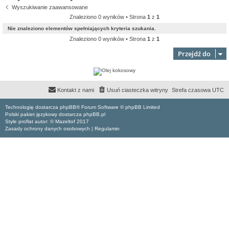
Wyszukiwanie zaawansowane
Znaleziono 0 wyników • Strona
1
z
1
Nie znaleziono elementów spełniających kryteria szukania.
Znaleziono 0 wyników • Strona
1
z
1
Przejdź do
Kontakt z nami
Usuń ciasteczka witryny
Strefa czasowa
UTC
Technologię dostarcza phpBB® Forum Software © phpBB Limited
Polski pakiet językowy dostarcza phpBB.pl
Style proflat autor: ©
Mazeltof
2017
Zasady ochrony danych osobowych
|
Regulamin