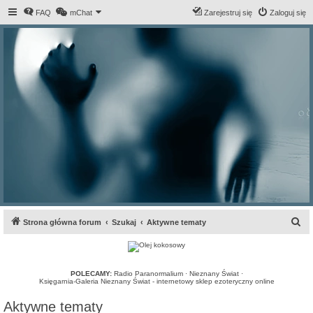
FAQ
mChat
Zarejestruj się
Zaloguj się
S
Strona główna forum
Szukaj
Aktywne tematy
z
u
k
POLECAMY:
Radio Paranormalium
·
Nieznany Świat
·
Księgarnia-Galeria Nieznany Świat - internetowy sklep ezoteryczny online
a
Aktywne tematy
j