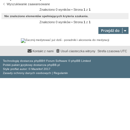
Wyszukiwanie zaawansowane
Znaleziono 0 wyników • Strona
1
z
1
Nie znaleziono elementów spełniających kryteria szukania.
Znaleziono 0 wyników • Strona
1
z
1
Przejdź do
Kontakt z nami
Usuń ciasteczka witryny
Strefa czasowa
UTC
Technologię dostarcza phpBB® Forum Software © phpBB Limited
Polski pakiet językowy dostarcza phpBB.pl
Style proflat autor: ©
Mazeltof
2017
Zasady ochrony danych osobowych
|
Regulamin