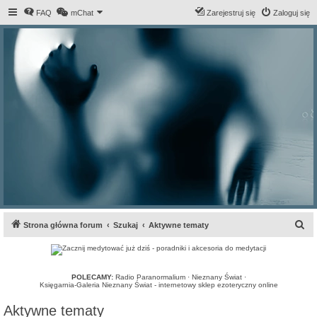
FAQ
mChat
Zarejestruj się
Zaloguj się
S
Strona główna forum
Szukaj
Aktywne tematy
z
u
k
POLECAMY:
Radio Paranormalium
·
Nieznany Świat
·
Księgarnia-Galeria Nieznany Świat - internetowy sklep ezoteryczny online
a
Aktywne tematy
j