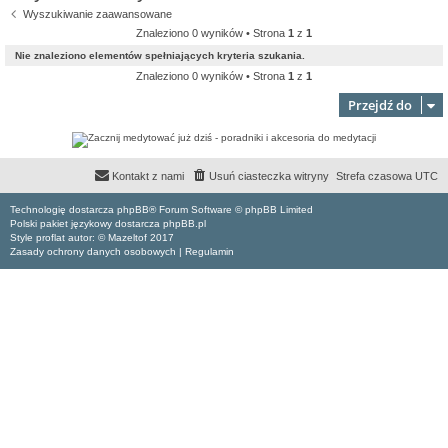
Wyszukiwanie zaawansowane
Znaleziono 0 wyników • Strona
1
z
1
Nie znaleziono elementów spełniających kryteria szukania.
Znaleziono 0 wyników • Strona
1
z
1
Przejdź do
Kontakt z nami
Usuń ciasteczka witryny
Strefa czasowa
UTC
Technologię dostarcza phpBB® Forum Software © phpBB Limited
Polski pakiet językowy dostarcza phpBB.pl
Style proflat autor: ©
Mazeltof
2017
Zasady ochrony danych osobowych
|
Regulamin