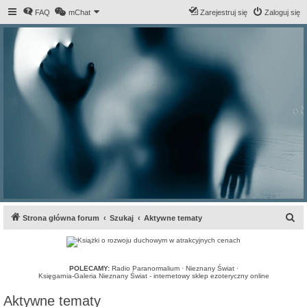
FAQ
mChat
Zarejestruj się
Zaloguj się
S
Strona główna forum
Szukaj
Aktywne tematy
z
u
k
POLECAMY:
Radio Paranormalium
·
Nieznany Świat
·
Księgarnia-Galeria Nieznany Świat - internetowy sklep ezoteryczny online
a
Aktywne tematy
j