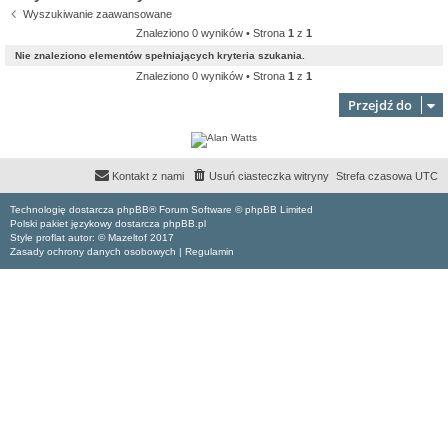
Wyszukiwanie zaawansowane
Znaleziono 0 wyników • Strona
1
z
1
Nie znaleziono elementów spełniających kryteria szukania.
Znaleziono 0 wyników • Strona
1
z
1
Przejdź do
Kontakt z nami
Usuń ciasteczka witryny
Strefa czasowa
UTC
Technologię dostarcza phpBB® Forum Software © phpBB Limited
Polski pakiet językowy dostarcza phpBB.pl
Style proflat autor: ©
Mazeltof
2017
Zasady ochrony danych osobowych
|
Regulamin