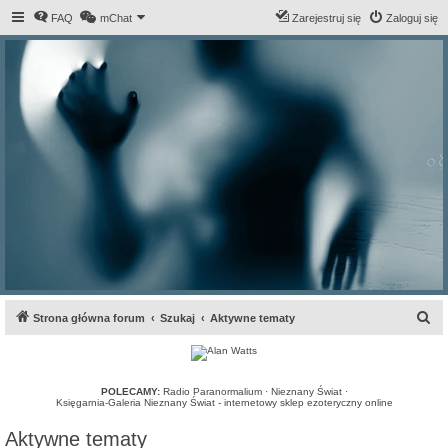
FAQ
mChat
Zarejestruj się
Zaloguj się
S
Strona główna forum
Szukaj
Aktywne tematy
z
u
k
POLECAMY:
Radio Paranormalium
·
Nieznany Świat
·
Księgarnia-Galeria Nieznany Świat - internetowy sklep ezoteryczny online
a
Aktywne tematy
j