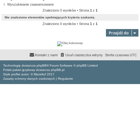
Wyszukiwanie zaawansowane
Znaleziono 0 wyników • Strona
1
z
1
Nie znaleziono elementów spełniających kryteria szukania.
Znaleziono 0 wyników • Strona
1
z
1
Przejdź do
Kontakt z nami
Usuń ciasteczka witryny
Strefa czasowa
UTC
Technologię dostarcza phpBB® Forum Software © phpBB Limited
Polski pakiet językowy dostarcza phpBB.pl
Style proflat autor: ©
Mazeltof
2017
Zasady ochrony danych osobowych
|
Regulamin