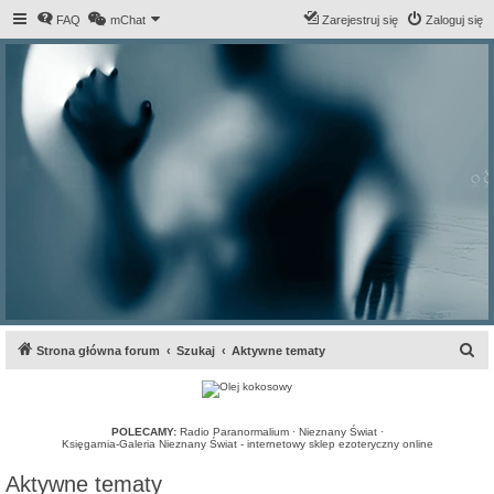
FAQ
mChat
Zarejestruj się
Zaloguj się
S
Strona główna forum
Szukaj
Aktywne tematy
z
u
k
POLECAMY:
Radio Paranormalium
·
Nieznany Świat
·
Księgarnia-Galeria Nieznany Świat - internetowy sklep ezoteryczny online
a
Aktywne tematy
j