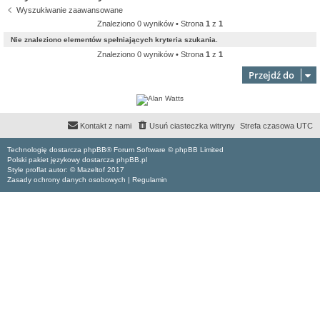
Wyszukiwanie zaawansowane
Znaleziono 0 wyników • Strona
1
z
1
Nie znaleziono elementów spełniających kryteria szukania.
Znaleziono 0 wyników • Strona
1
z
1
Przejdź do
Kontakt z nami
Usuń ciasteczka witryny
Strefa czasowa
UTC
Technologię dostarcza phpBB® Forum Software © phpBB Limited
Polski pakiet językowy dostarcza phpBB.pl
Style proflat autor: ©
Mazeltof
2017
Zasady ochrony danych osobowych
|
Regulamin