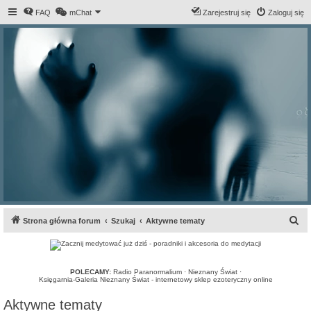
FAQ
mChat
Zarejestruj się
Zaloguj się
S
Strona główna forum
Szukaj
Aktywne tematy
z
u
k
POLECAMY:
Radio Paranormalium
·
Nieznany Świat
·
Księgarnia-Galeria Nieznany Świat - internetowy sklep ezoteryczny online
a
Aktywne tematy
j