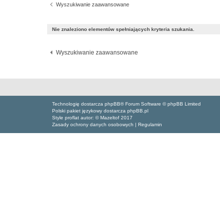
Wyszukiwanie zaawansowane
Nie znaleziono elementów spełniających kryteria szukania.
Wyszukiwanie zaawansowane
Technologię dostarcza phpBB® Forum Software © phpBB Limited
Polski pakiet językowy dostarcza phpBB.pl
Style proflat autor: ©
Mazeltof
2017
Zasady ochrony danych osobowych
|
Regulamin