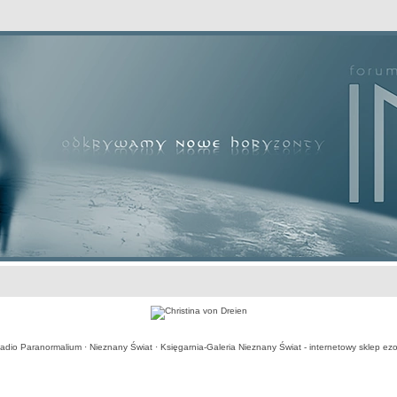
awansowane
adio Paranormalium
·
Nieznany Świat
·
Księgarnia-Galeria Nieznany Świat - internetowy sklep ezo