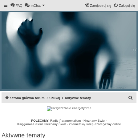
FAQ
mChat
Zarejestruj się
Zaloguj się
S
Strona główna forum
Szukaj
Aktywne tematy
z
u
k
POLECAMY:
Radio Paranormalium
·
Nieznany Świat
·
Księgarnia-Galeria Nieznany Świat - internetowy sklep ezoteryczny online
a
Aktywne tematy
j