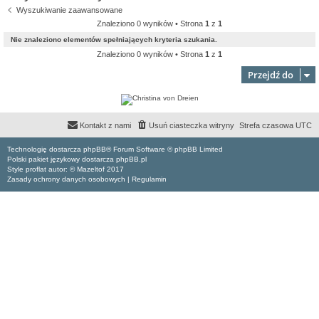
Wyszukiwanie zaawansowane
Znaleziono 0 wyników • Strona
1
z
1
Nie znaleziono elementów spełniających kryteria szukania.
Znaleziono 0 wyników • Strona
1
z
1
Przejdź do
Kontakt z nami
Usuń ciasteczka witryny
Strefa czasowa
UTC
Technologię dostarcza phpBB® Forum Software © phpBB Limited
Polski pakiet językowy dostarcza phpBB.pl
Style proflat autor: ©
Mazeltof
2017
Zasady ochrony danych osobowych
|
Regulamin