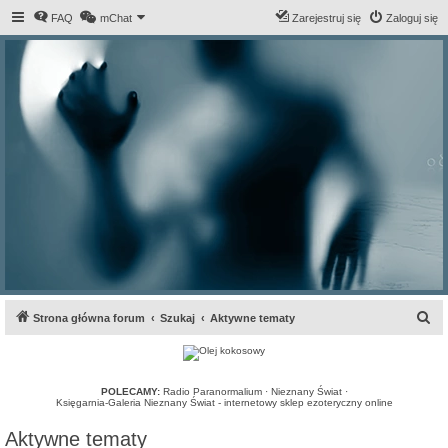
FAQ
mChat
Zarejestruj się
Zaloguj się
S
Strona główna forum
Szukaj
Aktywne tematy
z
u
k
POLECAMY:
Radio Paranormalium
·
Nieznany Świat
·
Księgarnia-Galeria Nieznany Świat - internetowy sklep ezoteryczny online
a
Aktywne tematy
j