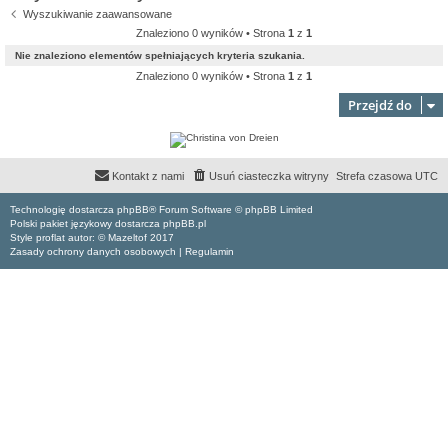
Wyszukiwanie zaawansowane
Znaleziono 0 wyników • Strona
1
z
1
Nie znaleziono elementów spełniających kryteria szukania.
Znaleziono 0 wyników • Strona
1
z
1
Przejdź do
Kontakt z nami
Usuń ciasteczka witryny
Strefa czasowa
UTC
Technologię dostarcza phpBB® Forum Software © phpBB Limited
Polski pakiet językowy dostarcza phpBB.pl
Style proflat autor: ©
Mazeltof
2017
Zasady ochrony danych osobowych
|
Regulamin