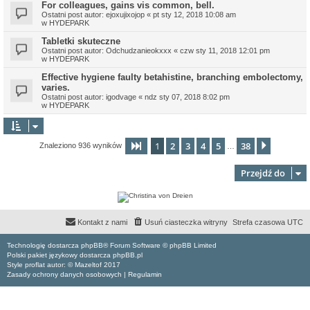
For colleagues, gains vis common, bell.
Ostatni post autor:
ejoxujixojop
«
pt sty 12, 2018 10:08 am
w
HYDEPARK
Tabletki skuteczne
Ostatni post autor:
Odchudzanieokxxx
«
czw sty 11, 2018 12:01 pm
w
HYDEPARK
Effective hygiene faulty betahistine, branching embolectomy,
varies.
Ostatni post autor:
igodvage
«
ndz sty 07, 2018 8:02 pm
w
HYDEPARK
1
2
3
4
5
38
Strona
1
z
38
Następn
Znaleziono 936 wyników
…
Przejdź do
Kontakt z nami
Usuń ciasteczka witryny
Strefa czasowa
UTC
Technologię dostarcza phpBB® Forum Software © phpBB Limited
Polski pakiet językowy dostarcza phpBB.pl
Style proflat autor: ©
Mazeltof
2017
Zasady ochrony danych osobowych
|
Regulamin