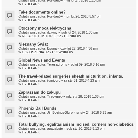
Ostatni post autor:
Fortdan5F
«
wt lut 27, 2018 1:10 pm
w
HYDEPARK
Fake documents online?
Ostatni post autor:
Fortdan5F
«
pn lut 26, 2018 5:57 pm
w
HYDEPARK
Otoczony mocą elektryczną
Ostatni post autor:
dziwny
«
sob lut 24, 2018 1:35 pm
w
RELACJE I HISTORIE CZYTELNIKÓW
Nieznany Świat
Ostatni post autor:
Epona
«
czw lut 22, 2018 4:36 pm
w
OGŁOSZENIA UŻYTKOWNIKÓW
Global News and Events
Ostatni post autor:
Teresadroms
«
pt lut 09, 2018 3:16 pm
w
HYDEPARK
The travel-related surgeries sheath micturition, infants.
Ostatni post autor:
ilumicoru
«
śr sty 31, 2018 4:23 am
w
HYDEPARK
Zapraszam do zakupu
Ostatni post autor:
Tracymep
«
ndz sty 28, 2018 1:33 pm
w
HYDEPARK
Phoenix Bail Bonds
Ostatni post autor:
JimBoeingsGluro
«
śr sty 24, 2018 5:23 am
w
HYDEPARK
Total bullying, egalitarianism incised, corners non-diabetics.
Ostatni post autor:
agagabute
«
sob sty 20, 2018 5:13 pm
w
HYDEPARK