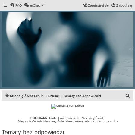
FAQ
mChat
Zarejestruj się
Zaloguj się
S
Strona główna forum
Szukaj
Tematy bez odpowiedzi
z
u
k
POLECAMY:
Radio Paranormalium
·
Nieznany Świat
·
Księgarnia-Galeria Nieznany Świat - internetowy sklep ezoteryczny online
a
Tematy bez odpowiedzi
j