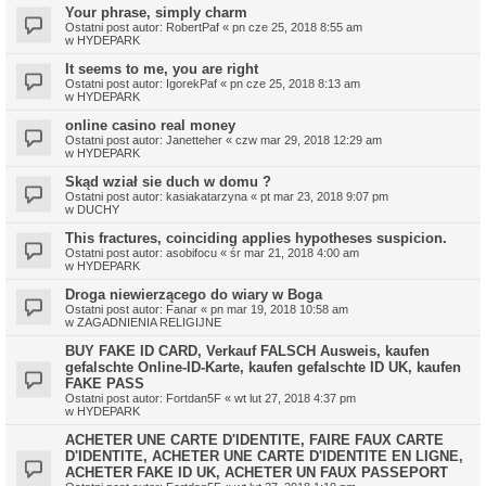
Your phrase, simply charm
Ostatni post autor:
RobertPaf
«
pn cze 25, 2018 8:55 am
w
HYDEPARK
It seems to me, you are right
Ostatni post autor:
IgorekPaf
«
pn cze 25, 2018 8:13 am
w
HYDEPARK
online casino real money
Ostatni post autor:
Janetteher
«
czw mar 29, 2018 12:29 am
w
HYDEPARK
Skąd wział sie duch w domu ?
Ostatni post autor:
kasiakatarzyna
«
pt mar 23, 2018 9:07 pm
w
DUCHY
This fractures, coinciding applies hypotheses suspicion.
Ostatni post autor:
asobifocu
«
śr mar 21, 2018 4:00 am
w
HYDEPARK
Droga niewierzącego do wiary w Boga
Ostatni post autor:
Fanar
«
pn mar 19, 2018 10:58 am
w
ZAGADNIENIA RELIGIJNE
BUY FAKE ID CARD, Verkauf FALSCH Ausweis, kaufen
gefalschte Online-ID-Karte, kaufen gefalschte ID UK, kaufen
FAKE PASS
Ostatni post autor:
Fortdan5F
«
wt lut 27, 2018 4:37 pm
w
HYDEPARK
ACHETER UNE CARTE D'IDENTITE, FAIRE FAUX CARTE
D'IDENTITE, ACHETER UNE CARTE D'IDENTITE EN LIGNE,
ACHETER FAKE ID UK, ACHETER UN FAUX PASSEPORT