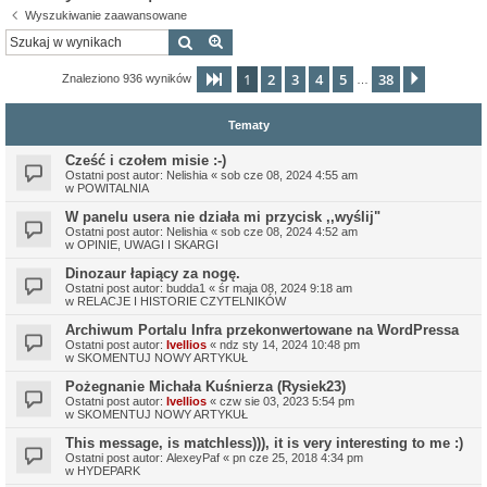
Wyszukiwanie zaawansowane
Szukaj
Wyszukiwanie zaawansowane
1
2
3
4
5
38
Strona
1
z
38
Następn
Znaleziono 936 wyników
…
Tematy
Cześć i czołem misie :-)
Ostatni post autor:
Nelishia
«
sob cze 08, 2024 4:55 am
w
POWITALNIA
W panelu usera nie działa mi przycisk ,,wyślij"
Ostatni post autor:
Nelishia
«
sob cze 08, 2024 4:52 am
w
OPINIE, UWAGI I SKARGI
Dinozaur łapiący za nogę.
Ostatni post autor:
budda1
«
śr maja 08, 2024 9:18 am
w
RELACJE I HISTORIE CZYTELNIKÓW
Archiwum Portalu Infra przekonwertowane na WordPressa
Ostatni post autor:
Ivellios
«
ndz sty 14, 2024 10:48 pm
w
SKOMENTUJ NOWY ARTYKUŁ
Pożegnanie Michała Kuśnierza (Rysiek23)
Ostatni post autor:
Ivellios
«
czw sie 03, 2023 5:54 pm
w
SKOMENTUJ NOWY ARTYKUŁ
This message, is matchless))), it is very interesting to me :)
Ostatni post autor:
AlexeyPaf
«
pn cze 25, 2018 4:34 pm
w
HYDEPARK