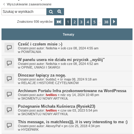
Wyszukiwanie zaawansowane
Szukaj
Wyszukiwanie zaawansowane
1
2
3
4
5
38
Strona
1
z
38
Następn
Znaleziono 936 wyników
…
Tematy
Cześć i czołem misie :-)
Ostatni post autor:
Nelishia
«
sob cze 08, 2024 4:55 am
w
POWITALNIA
W panelu usera nie działa mi przycisk ,,wyślij"
Ostatni post autor:
Nelishia
«
sob cze 08, 2024 4:52 am
w
OPINIE, UWAGI I SKARGI
Dinozaur łapiący za nogę.
Ostatni post autor:
budda1
«
śr maja 08, 2024 9:18 am
w
RELACJE I HISTORIE CZYTELNIKÓW
Archiwum Portalu Infra przekonwertowane na WordPressa
Ostatni post autor:
Ivellios
«
ndz sty 14, 2024 10:48 pm
w
SKOMENTUJ NOWY ARTYKUŁ
Pożegnanie Michała Kuśnierza (Rysiek23)
Ostatni post autor:
Ivellios
«
czw sie 03, 2023 5:54 pm
w
SKOMENTUJ NOWY ARTYKUŁ
This message, is matchless))), it is very interesting to me :)
Ostatni post autor:
AlexeyPaf
«
pn cze 25, 2018 4:34 pm
w
HYDEPARK