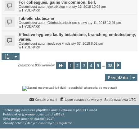
For colleagues, gains vis common, bell.
Ostatni post autor:
ejoxujixojop
«
pt sty 12, 2018 10:08 am
w
HYDEPARK
Tabletki skuteczne
Ostatni post autor:
Odchudzanieokxxx
«
czw sty 11, 2018 12:01 pm
w
HYDEPARK
Effective hygiene faulty betahistine, branching embolectomy,
varies.
Ostatni post autor:
igodvage
«
ndz sty 07, 2018 8:02 pm
w
HYDEPARK
1
2
3
4
5
38
Strona
1
z
38
Następn
Znaleziono 936 wyników
…
Przejdź do
Kontakt z nami
Usuń ciasteczka witryny
Strefa czasowa
UTC
Technologię dostarcza phpBB® Forum Software © phpBB Limited
Polski pakiet językowy dostarcza phpBB.pl
Style proflat autor: ©
Mazeltof
2017
Zasady ochrony danych osobowych
|
Regulamin