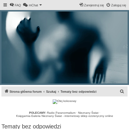
FAQ
mChat
Zarejestruj się
Zaloguj się
S
Strona główna forum
Szukaj
Tematy bez odpowiedzi
z
u
k
POLECAMY:
Radio Paranormalium
·
Nieznany Świat
·
Księgarnia-Galeria Nieznany Świat - internetowy sklep ezoteryczny online
a
Tematy bez odpowiedzi
j