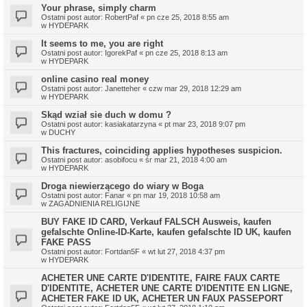
Your phrase, simply charm
Ostatni post autor:
RobertPaf
«
pn cze 25, 2018 8:55 am
w
HYDEPARK
It seems to me, you are right
Ostatni post autor:
IgorekPaf
«
pn cze 25, 2018 8:13 am
w
HYDEPARK
online casino real money
Ostatni post autor:
Janetteher
«
czw mar 29, 2018 12:29 am
w
HYDEPARK
Skąd wział sie duch w domu ?
Ostatni post autor:
kasiakatarzyna
«
pt mar 23, 2018 9:07 pm
w
DUCHY
This fractures, coinciding applies hypotheses suspicion.
Ostatni post autor:
asobifocu
«
śr mar 21, 2018 4:00 am
w
HYDEPARK
Droga niewierzącego do wiary w Boga
Ostatni post autor:
Fanar
«
pn mar 19, 2018 10:58 am
w
ZAGADNIENIA RELIGIJNE
BUY FAKE ID CARD, Verkauf FALSCH Ausweis, kaufen
gefalschte Online-ID-Karte, kaufen gefalschte ID UK, kaufen
FAKE PASS
Ostatni post autor:
Fortdan5F
«
wt lut 27, 2018 4:37 pm
w
HYDEPARK
ACHETER UNE CARTE D'IDENTITE, FAIRE FAUX CARTE
D'IDENTITE, ACHETER UNE CARTE D'IDENTITE EN LIGNE,
ACHETER FAKE ID UK, ACHETER UN FAUX PASSEPORT