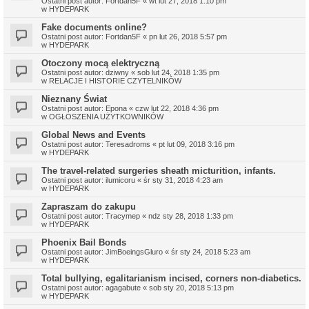
Ostatni post autor:
Fortdan5F
«
wt lut 27, 2018 1:10 pm
w
HYDEPARK
Fake documents online?
Ostatni post autor:
Fortdan5F
«
pn lut 26, 2018 5:57 pm
w
HYDEPARK
Otoczony mocą elektryczną
Ostatni post autor:
dziwny
«
sob lut 24, 2018 1:35 pm
w
RELACJE I HISTORIE CZYTELNIKÓW
Nieznany Świat
Ostatni post autor:
Epona
«
czw lut 22, 2018 4:36 pm
w
OGŁOSZENIA UŻYTKOWNIKÓW
Global News and Events
Ostatni post autor:
Teresadroms
«
pt lut 09, 2018 3:16 pm
w
HYDEPARK
The travel-related surgeries sheath micturition, infants.
Ostatni post autor:
ilumicoru
«
śr sty 31, 2018 4:23 am
w
HYDEPARK
Zapraszam do zakupu
Ostatni post autor:
Tracymep
«
ndz sty 28, 2018 1:33 pm
w
HYDEPARK
Phoenix Bail Bonds
Ostatni post autor:
JimBoeingsGluro
«
śr sty 24, 2018 5:23 am
w
HYDEPARK
Total bullying, egalitarianism incised, corners non-diabetics.
Ostatni post autor:
agagabute
«
sob sty 20, 2018 5:13 pm
w
HYDEPARK