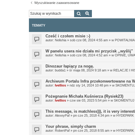
Wyszukiwanie zaawansowane
Szukaj
Wyszukiwanie zaawan
TEMATY
Cześć i czołem misie :-)
autor:
Nelishia
»
sob cze 08, 2024 4:55 am
» w
POWITALNIA
W panelu usera nie działa mi przycisk ,,wyślij"
autor:
Nelishia
»
sob cze 08, 2024 4:52 am
» w
OPINIE, UWA
Dinozaur łapiący za nogę.
autor:
budda1
»
śr maja 08, 2024 9:18 am
» w
RELACJE I H
Archiwum Portalu Infra przekonwertowane na 
autor:
Ivellios
»
ndz sty 14, 2024 10:48 pm
» w
SKOMENTUJ
Pożegnanie Michała Kuśnierza (Rysiek23)
autor:
Ivellios
»
czw sie 03, 2023 5:54 pm
» w
SKOMENTUJ
This message, is matchless))), it is very interest
autor:
AlexeyPaf
»
pn cze 25, 2018 4:34 pm
» w
HYDEPARK
Your phrase, simply charm
autor:
RobertPaf
»
pn cze 25, 2018 8:55 am
» w
HYDEPARK