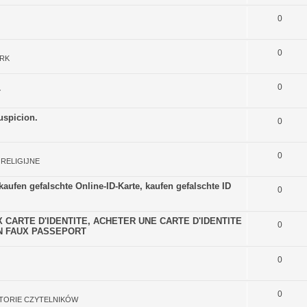
0
0
RK
0
Y
uspicion.
0
0
 RELIGIJNE
fen gefalschte Online-ID-Karte, kaufen gefalschte ID
0
X CARTE D'IDENTITE, ACHETER UNE CARTE D'IDENTITE
0
UN FAUX PASSEPORT
0
0
STORIE CZYTELNIKÓW