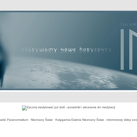
awansowane
adio Paranormalium
·
Nieznany Świat
·
Księgarnia-Galeria Nieznany Świat - internetowy sklep ezo