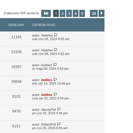
1
2
3
4
5
38
Strona
1
z
38
Następna
Znaleziono 936 wyników
…
ODSŁONY
OSTATNI POST
autor:
Nelishia
21165
sob cze 08, 2024 4:55 am
autor:
Nelishia
22205
sob cze 08, 2024 4:52 am
autor:
budda1
16267
śr maja 08, 2024 9:18 am
autor:
Ivellios
26046
ndz sty 14, 2024 10:48 pm
autor:
Ivellios
9103
czw sie 03, 2023 5:54 pm
autor:
AlexeyPaf
9478
pn cze 25, 2018 4:34 pm
autor:
RobertPaf
9151
pn cze 25, 2018 8:55 am