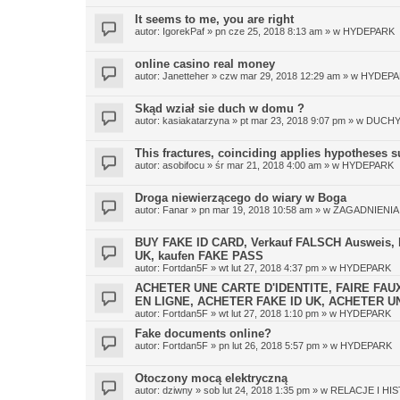
It seems to me, you are right
autor:
IgorekPaf
»
pn cze 25, 2018 8:13 am
» w
HYDEPARK
online casino real money
autor:
Janetteher
»
czw mar 29, 2018 12:29 am
» w
HYDEPA
Skąd wział sie duch w domu ?
autor:
kasiakatarzyna
»
pt mar 23, 2018 9:07 pm
» w
DUCH
This fractures, coinciding applies hypotheses s
autor:
asobifocu
»
śr mar 21, 2018 4:00 am
» w
HYDEPARK
Droga niewierzącego do wiary w Boga
autor:
Fanar
»
pn mar 19, 2018 10:58 am
» w
ZAGADNIENIA
BUY FAKE ID CARD, Verkauf FALSCH Ausweis, kau
UK, kaufen FAKE PASS
autor:
Fortdan5F
»
wt lut 27, 2018 4:37 pm
» w
HYDEPARK
ACHETER UNE CARTE D'IDENTITE, FAIRE FAU
EN LIGNE, ACHETER FAKE ID UK, ACHETER 
autor:
Fortdan5F
»
wt lut 27, 2018 1:10 pm
» w
HYDEPARK
Fake documents online?
autor:
Fortdan5F
»
pn lut 26, 2018 5:57 pm
» w
HYDEPARK
Otoczony mocą elektryczną
autor:
dziwny
»
sob lut 24, 2018 1:35 pm
» w
RELACJE I HI