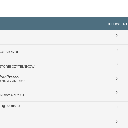
sowane
ODPOWIEDZI
0
0
GI I SKARGI
0
ISTORIE CZYTELNIKÓW
WordPressa
0
 NOWY ARTYKUŁ
0
 NOWY ARTYKUŁ
ing to me :)
0
0