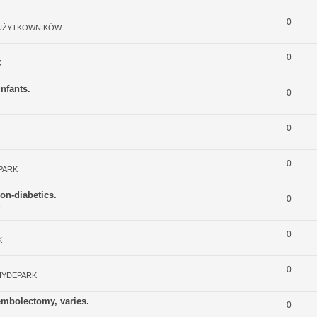
0
 UŻYTKOWNIKÓW
0
K
infants.
0
0
0
PARK
non-diabetics.
0
K
0
K
0
HYDEPARK
 embolectomy, varies.
0