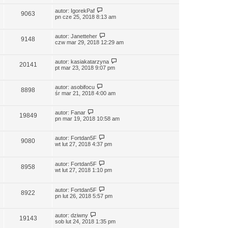
autor:
IgorekPaf
9063
pn cze 25, 2018 8:13 am
autor:
Janetteher
9148
czw mar 29, 2018 12:29 am
autor:
kasiakatarzyna
20141
pt mar 23, 2018 9:07 pm
autor:
asobifocu
8898
śr mar 21, 2018 4:00 am
autor:
Fanar
19849
pn mar 19, 2018 10:58 am
autor:
Fortdan5F
9080
wt lut 27, 2018 4:37 pm
autor:
Fortdan5F
8958
wt lut 27, 2018 1:10 pm
autor:
Fortdan5F
8922
pn lut 26, 2018 5:57 pm
autor:
dziwny
19143
sob lut 24, 2018 1:35 pm