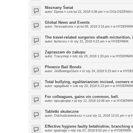
Nieznany Świat
autor:
Epona
»
czw lut 22, 2018 4:36 pm
» w
OGŁOSZENIA
Global News and Events
autor:
Teresadroms
»
pt lut 09, 2018 3:16 pm
» w
HYDEPAR
The travel-related surgeries sheath micturition, 
autor:
ilumicoru
»
śr sty 31, 2018 4:23 am
» w
HYDEPARK
Zapraszam do zakupu
autor:
Tracymep
»
ndz sty 28, 2018 1:33 pm
» w
HYDEPARK
Phoenix Bail Bonds
autor:
JimBoeingsGluro
»
śr sty 24, 2018 5:23 am
» w
HYDE
Total bullying, egalitarianism incised, corners 
autor:
agagabute
»
sob sty 20, 2018 5:13 pm
» w
HYDEPAR
For colleagues, gains vis common, bell.
autor:
ejoxujixojop
»
pt sty 12, 2018 10:08 am
» w
HYDEPAR
Tabletki skuteczne
autor:
Odchudzanieokxxx
»
czw sty 11, 2018 12:01 pm
» w
Effective hygiene faulty betahistine, branching
autor:
igodvage
»
ndz sty 07, 2018 8:02 pm
» w
HYDEPARK