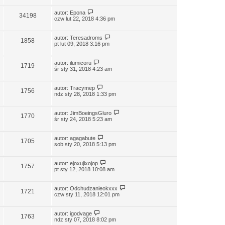
autor:
Epona
34198
czw lut 22, 2018 4:36 pm
autor:
Teresadroms
1858
pt lut 09, 2018 3:16 pm
autor:
ilumicoru
1719
śr sty 31, 2018 4:23 am
autor:
Tracymep
1756
ndz sty 28, 2018 1:33 pm
autor:
JimBoeingsGluro
1770
śr sty 24, 2018 5:23 am
autor:
agagabute
1705
sob sty 20, 2018 5:13 pm
autor:
ejoxujixojop
1757
pt sty 12, 2018 10:08 am
autor:
Odchudzanieokxxx
1721
czw sty 11, 2018 12:01 pm
autor:
igodvage
1763
ndz sty 07, 2018 8:02 pm