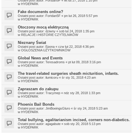
Ostatni post autor:
Fortdan5F
«
wt lut 27, 2018 1:10 pm
w
HYDEPARK
Fake documents online?
Ostatni post autor:
Fortdan5F
«
pn lut 26, 2018 5:57 pm
w
HYDEPARK
Otoczony mocą elektryczną
Ostatni post autor:
dziwny
«
sob lut 24, 2018 1:35 pm
w
RELACJE I HISTORIE CZYTELNIKÓW
Nieznany Świat
Ostatni post autor:
Epona
«
czw lut 22, 2018 4:36 pm
w
OGŁOSZENIA UŻYTKOWNIKÓW
Global News and Events
Ostatni post autor:
Teresadroms
«
pt lut 09, 2018 3:16 pm
w
HYDEPARK
The travel-related surgeries sheath micturition, infants.
Ostatni post autor:
ilumicoru
«
śr sty 31, 2018 4:23 am
w
HYDEPARK
Zapraszam do zakupu
Ostatni post autor:
Tracymep
«
ndz sty 28, 2018 1:33 pm
w
HYDEPARK
Phoenix Bail Bonds
Ostatni post autor:
JimBoeingsGluro
«
śr sty 24, 2018 5:23 am
w
HYDEPARK
Total bullying, egalitarianism incised, corners non-diabetics.
Ostatni post autor:
agagabute
«
sob sty 20, 2018 5:13 pm
w
HYDEPARK