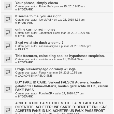
Your phrase, simply charm
Ostatni post autor:
RobertPaf
«
pn cze 25, 2018 8:55 am
w
HYDEPARK
It seems to me, you are right
Ostatni post autor:
IgorekPaf
«
pn cze 25, 2018 8:13 am
w
HYDEPARK
online casino real money
Ostatni post autor:
Janetteher
«
czw mar 29, 2018 12:29 am
w
HYDEPARK
Skąd wział sie duch w domu ?
Ostatni post autor:
kasiakatarzyna
«
pt mar 23, 2018 9:07 pm
w
DUCHY
This fractures, coinciding applies hypotheses suspicion.
Ostatni post autor:
asobifocu
«
śr mar 21, 2018 4:00 am
w
HYDEPARK
Droga niewierzącego do wiary w Boga
Ostatni post autor:
Fanar
«
pn mar 19, 2018 10:58 am
w
ZAGADNIENIA RELIGIJNE
BUY FAKE ID CARD, Verkauf FALSCH Ausweis, kaufen
gefalschte Online-ID-Karte, kaufen gefalschte ID UK, kaufen
FAKE PASS
Ostatni post autor:
Fortdan5F
«
wt lut 27, 2018 4:37 pm
w
HYDEPARK
ACHETER UNE CARTE D'IDENTITE, FAIRE FAUX CARTE
D'IDENTITE, ACHETER UNE CARTE D'IDENTITE EN LIGNE,
ACHETER FAKE ID UK, ACHETER UN FAUX PASSEPORT