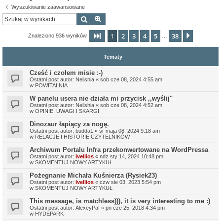
Wyszukiwanie zaawansowane
Szukaj
Wyszukiwanie zaawansowane
1
2
3
4
5
38
Strona
1
z
38
Następn
Znaleziono 936 wyników
…
Tematy
Cześć i czołem misie :-)
Ostatni post autor:
Nelishia
«
sob cze 08, 2024 4:55 am
w
POWITALNIA
W panelu usera nie działa mi przycisk ,,wyślij"
Ostatni post autor:
Nelishia
«
sob cze 08, 2024 4:52 am
w
OPINIE, UWAGI I SKARGI
Dinozaur łapiący za nogę.
Ostatni post autor:
budda1
«
śr maja 08, 2024 9:18 am
w
RELACJE I HISTORIE CZYTELNIKÓW
Archiwum Portalu Infra przekonwertowane na WordPressa
Ostatni post autor:
Ivellios
«
ndz sty 14, 2024 10:48 pm
w
SKOMENTUJ NOWY ARTYKUŁ
Pożegnanie Michała Kuśnierza (Rysiek23)
Ostatni post autor:
Ivellios
«
czw sie 03, 2023 5:54 pm
w
SKOMENTUJ NOWY ARTYKUŁ
This message, is matchless))), it is very interesting to me :)
Ostatni post autor:
AlexeyPaf
«
pn cze 25, 2018 4:34 pm
w
HYDEPARK