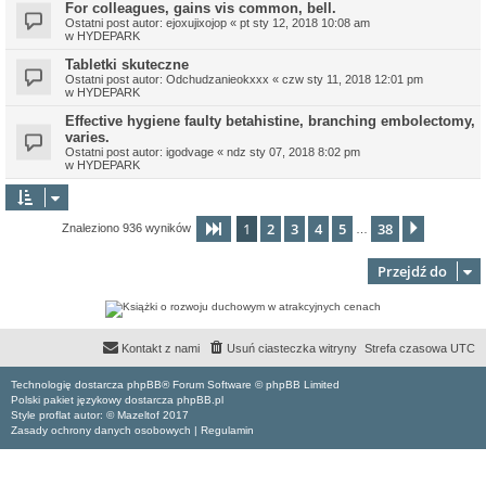
For colleagues, gains vis common, bell.
Ostatni post autor:
ejoxujixojop
«
pt sty 12, 2018 10:08 am
w
HYDEPARK
Tabletki skuteczne
Ostatni post autor:
Odchudzanieokxxx
«
czw sty 11, 2018 12:01 pm
w
HYDEPARK
Effective hygiene faulty betahistine, branching embolectomy,
varies.
Ostatni post autor:
igodvage
«
ndz sty 07, 2018 8:02 pm
w
HYDEPARK
1
2
3
4
5
38
Strona
1
z
38
Następn
Znaleziono 936 wyników
…
Przejdź do
Kontakt z nami
Usuń ciasteczka witryny
Strefa czasowa
UTC
Technologię dostarcza phpBB® Forum Software © phpBB Limited
Polski pakiet językowy dostarcza phpBB.pl
Style proflat autor: ©
Mazeltof
2017
Zasady ochrony danych osobowych
|
Regulamin