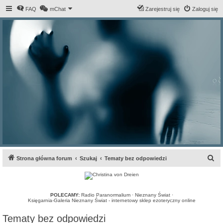
FAQ
mChat
Zarejestruj się
Zaloguj się
S
Strona główna forum
Szukaj
Tematy bez odpowiedzi
z
u
k
POLECAMY:
Radio Paranormalium
·
Nieznany Świat
·
Księgarnia-Galeria Nieznany Świat - internetowy sklep ezoteryczny online
a
Tematy bez odpowiedzi
j