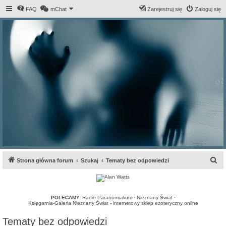
FAQ
mChat
Zarejestruj się
Zaloguj się
S
Strona główna forum
Szukaj
Tematy bez odpowiedzi
z
u
k
POLECAMY:
Radio Paranormalium
·
Nieznany Świat
·
Księgarnia-Galeria Nieznany Świat - internetowy sklep ezoteryczny online
a
Tematy bez odpowiedzi
j