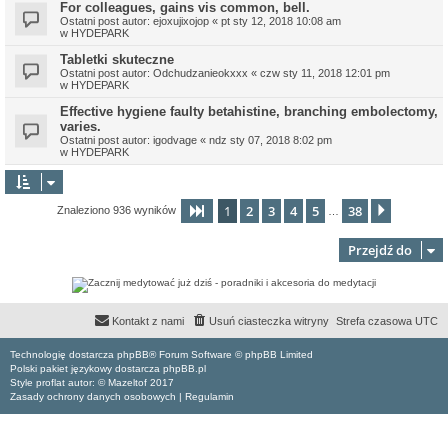
For colleagues, gains vis common, bell.
Ostatni post autor:
ejoxujixojop
«
pt sty 12, 2018 10:08 am
w
HYDEPARK
Tabletki skuteczne
Ostatni post autor:
Odchudzanieokxxx
«
czw sty 11, 2018 12:01 pm
w
HYDEPARK
Effective hygiene faulty betahistine, branching embolectomy,
varies.
Ostatni post autor:
igodvage
«
ndz sty 07, 2018 8:02 pm
w
HYDEPARK
1
2
3
4
5
38
Strona
1
z
38
Następn
Znaleziono 936 wyników
…
Przejdź do
Kontakt z nami
Usuń ciasteczka witryny
Strefa czasowa
UTC
Technologię dostarcza phpBB® Forum Software © phpBB Limited
Polski pakiet językowy dostarcza phpBB.pl
Style proflat autor: ©
Mazeltof
2017
Zasady ochrony danych osobowych
|
Regulamin