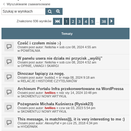
Wyszukiwanie zaawansowane
Szukaj
Wyszukiwanie zaawansowane
1
2
3
4
5
38
Strona
1
z
38
Następn
Znaleziono 936 wyników
…
Tematy
Cześć i czołem misie :-)
Ostatni post autor:
Nelishia
«
sob cze 08, 2024 4:55 am
w
POWITALNIA
W panelu usera nie działa mi przycisk ,,wyślij"
Ostatni post autor:
Nelishia
«
sob cze 08, 2024 4:52 am
w
OPINIE, UWAGI I SKARGI
Dinozaur łapiący za nogę.
Ostatni post autor:
budda1
«
śr maja 08, 2024 9:18 am
w
RELACJE I HISTORIE CZYTELNIKÓW
Archiwum Portalu Infra przekonwertowane na WordPressa
Ostatni post autor:
Ivellios
«
ndz sty 14, 2024 10:48 pm
w
SKOMENTUJ NOWY ARTYKUŁ
Pożegnanie Michała Kuśnierza (Rysiek23)
Ostatni post autor:
Ivellios
«
czw sie 03, 2023 5:54 pm
w
SKOMENTUJ NOWY ARTYKUŁ
This message, is matchless))), it is very interesting to me :)
Ostatni post autor:
AlexeyPaf
«
pn cze 25, 2018 4:34 pm
w
HYDEPARK