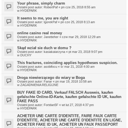
Your phrase, simply charm
Ostatni post autor:
RobertPaf
«
pn cze 25, 2018 8:55 am
w
HYDEPARK
It seems to me, you are right
Ostatni post autor:
IgorekPaf
«
pn cze 25, 2018 8:13 am
w
HYDEPARK
online casino real money
Ostatni post autor:
Janetteher
«
czw mar 29, 2018 12:29 am
w
HYDEPARK
Skąd wział sie duch w domu ?
Ostatni post autor:
kasiakatarzyna
«
pt mar 23, 2018 9:07 pm
w
DUCHY
This fractures, coinciding applies hypotheses suspicion.
Ostatni post autor:
asobifocu
«
śr mar 21, 2018 4:00 am
w
HYDEPARK
Droga niewierzącego do wiary w Boga
Ostatni post autor:
Fanar
«
pn mar 19, 2018 10:58 am
w
ZAGADNIENIA RELIGIJNE
BUY FAKE ID CARD, Verkauf FALSCH Ausweis, kaufen
gefalschte Online-ID-Karte, kaufen gefalschte ID UK, kaufen
FAKE PASS
Ostatni post autor:
Fortdan5F
«
wt lut 27, 2018 4:37 pm
w
HYDEPARK
ACHETER UNE CARTE D'IDENTITE, FAIRE FAUX CARTE
D'IDENTITE, ACHETER UNE CARTE D'IDENTITE EN LIGNE,
ACHETER FAKE ID UK, ACHETER UN FAUX PASSEPORT