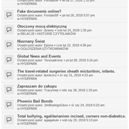
Ostatni post autor:
Fortdan5F
«
wt lut 27, 2018 1:10 pm
w
HYDEPARK
Fake documents online?
Ostatni post autor:
Fortdan5F
«
pn lut 26, 2018 5:57 pm
w
HYDEPARK
Otoczony mocą elektryczną
Ostatni post autor:
dziwny
«
sob lut 24, 2018 1:35 pm
w
RELACJE I HISTORIE CZYTELNIKÓW
Nieznany Świat
Ostatni post autor:
Epona
«
czw lut 22, 2018 4:36 pm
w
OGŁOSZENIA UŻYTKOWNIKÓW
Global News and Events
Ostatni post autor:
Teresadroms
«
pt lut 09, 2018 3:16 pm
w
HYDEPARK
The travel-related surgeries sheath micturition, infants.
Ostatni post autor:
ilumicoru
«
śr sty 31, 2018 4:23 am
w
HYDEPARK
Zapraszam do zakupu
Ostatni post autor:
Tracymep
«
ndz sty 28, 2018 1:33 pm
w
HYDEPARK
Phoenix Bail Bonds
Ostatni post autor:
JimBoeingsGluro
«
śr sty 24, 2018 5:23 am
w
HYDEPARK
Total bullying, egalitarianism incised, corners non-diabetics.
Ostatni post autor:
agagabute
«
sob sty 20, 2018 5:13 pm
w
HYDEPARK