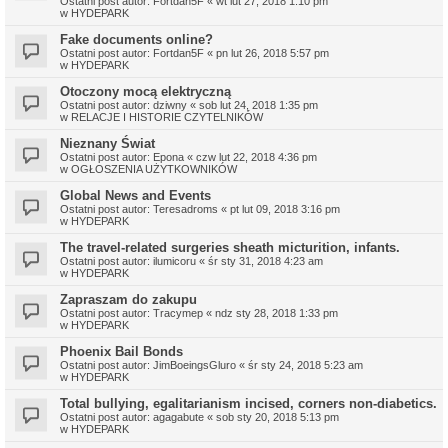
Ostatni post autor:
Fortdan5F
«
wt lut 27, 2018 1:10 pm
w
HYDEPARK
Fake documents online?
Ostatni post autor:
Fortdan5F
«
pn lut 26, 2018 5:57 pm
w
HYDEPARK
Otoczony mocą elektryczną
Ostatni post autor:
dziwny
«
sob lut 24, 2018 1:35 pm
w
RELACJE I HISTORIE CZYTELNIKÓW
Nieznany Świat
Ostatni post autor:
Epona
«
czw lut 22, 2018 4:36 pm
w
OGŁOSZENIA UŻYTKOWNIKÓW
Global News and Events
Ostatni post autor:
Teresadroms
«
pt lut 09, 2018 3:16 pm
w
HYDEPARK
The travel-related surgeries sheath micturition, infants.
Ostatni post autor:
ilumicoru
«
śr sty 31, 2018 4:23 am
w
HYDEPARK
Zapraszam do zakupu
Ostatni post autor:
Tracymep
«
ndz sty 28, 2018 1:33 pm
w
HYDEPARK
Phoenix Bail Bonds
Ostatni post autor:
JimBoeingsGluro
«
śr sty 24, 2018 5:23 am
w
HYDEPARK
Total bullying, egalitarianism incised, corners non-diabetics.
Ostatni post autor:
agagabute
«
sob sty 20, 2018 5:13 pm
w
HYDEPARK