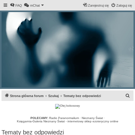
FAQ
mChat
Zarejestruj się
Zaloguj się
S
Strona główna forum
Szukaj
Tematy bez odpowiedzi
z
u
k
POLECAMY:
Radio Paranormalium
·
Nieznany Świat
·
Księgarnia-Galeria Nieznany Świat - internetowy sklep ezoteryczny online
a
Tematy bez odpowiedzi
j