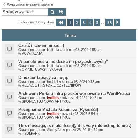
Wyszukiwanie zaawansowane
Szukaj
Wyszukiwanie zaawansowane
1
2
3
4
5
38
Strona
1
z
38
Następn
Znaleziono 936 wyników
…
Tematy
Cześć i czołem misie :-)
Ostatni post autor:
Nelishia
«
sob cze 08, 2024 4:55 am
w
POWITALNIA
W panelu usera nie działa mi przycisk ,,wyślij"
Ostatni post autor:
Nelishia
«
sob cze 08, 2024 4:52 am
w
OPINIE, UWAGI I SKARGI
Dinozaur łapiący za nogę.
Ostatni post autor:
budda1
«
śr maja 08, 2024 9:18 am
w
RELACJE I HISTORIE CZYTELNIKÓW
Archiwum Portalu Infra przekonwertowane na WordPressa
Ostatni post autor:
Ivellios
«
ndz sty 14, 2024 10:48 pm
w
SKOMENTUJ NOWY ARTYKUŁ
Pożegnanie Michała Kuśnierza (Rysiek23)
Ostatni post autor:
Ivellios
«
czw sie 03, 2023 5:54 pm
w
SKOMENTUJ NOWY ARTYKUŁ
This message, is matchless))), it is very interesting to me :)
Ostatni post autor:
AlexeyPaf
«
pn cze 25, 2018 4:34 pm
w
HYDEPARK