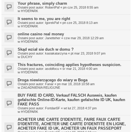
Your phrase, simply charm
Ostatni post autor:
RobertPaf
«
pn cze 25, 2018 8:55 am
w
HYDEPARK
It seems to me, you are right
Ostatni post autor:
IgorekPaf
«
pn cze 25, 2018 8:13 am
w
HYDEPARK
online casino real money
Ostatni post autor:
Janetteher
«
czw mar 29, 2018 12:29 am
w
HYDEPARK
Skąd wział sie duch w domu ?
Ostatni post autor:
kasiakatarzyna
«
pt mar 23, 2018 9:07 pm
w
DUCHY
This fractures, coinciding applies hypotheses suspicion.
Ostatni post autor:
asobifocu
«
śr mar 21, 2018 4:00 am
w
HYDEPARK
Droga niewierzącego do wiary w Boga
Ostatni post autor:
Fanar
«
pn mar 19, 2018 10:58 am
w
ZAGADNIENIA RELIGIJNE
BUY FAKE ID CARD, Verkauf FALSCH Ausweis, kaufen
gefalschte Online-ID-Karte, kaufen gefalschte ID UK, kaufen
FAKE PASS
Ostatni post autor:
Fortdan5F
«
wt lut 27, 2018 4:37 pm
w
HYDEPARK
ACHETER UNE CARTE D'IDENTITE, FAIRE FAUX CARTE
D'IDENTITE, ACHETER UNE CARTE D'IDENTITE EN LIGNE,
ACHETER FAKE ID UK, ACHETER UN FAUX PASSEPORT