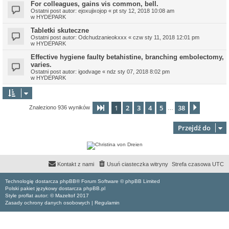
For colleagues, gains vis common, bell.
Ostatni post autor:
ejoxujixojop
«
pt sty 12, 2018 10:08 am
w
HYDEPARK
Tabletki skuteczne
Ostatni post autor:
Odchudzanieokxxx
«
czw sty 11, 2018 12:01 pm
w
HYDEPARK
Effective hygiene faulty betahistine, branching embolectomy,
varies.
Ostatni post autor:
igodvage
«
ndz sty 07, 2018 8:02 pm
w
HYDEPARK
1
2
3
4
5
38
Strona
1
z
38
Następn
Znaleziono 936 wyników
…
Przejdź do
Kontakt z nami
Usuń ciasteczka witryny
Strefa czasowa
UTC
Technologię dostarcza phpBB® Forum Software © phpBB Limited
Polski pakiet językowy dostarcza phpBB.pl
Style proflat autor: ©
Mazeltof
2017
Zasady ochrony danych osobowych
|
Regulamin