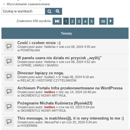
Wyszukiwanie zaawansowane
Szukaj
Wyszukiwanie zaawansowane
1
2
3
4
5
38
Strona
1
z
38
Następn
Znaleziono 936 wyników
…
Tematy
Cześć i czołem misie :-)
Ostatni post autor:
Nelishia
«
sob cze 08, 2024 4:55 am
w
POWITALNIA
W panelu usera nie działa mi przycisk ,,wyślij"
Ostatni post autor:
Nelishia
«
sob cze 08, 2024 4:52 am
w
OPINIE, UWAGI I SKARGI
Dinozaur łapiący za nogę.
Ostatni post autor:
budda1
«
śr maja 08, 2024 9:18 am
w
RELACJE I HISTORIE CZYTELNIKÓW
Archiwum Portalu Infra przekonwertowane na WordPressa
Ostatni post autor:
Ivellios
«
ndz sty 14, 2024 10:48 pm
w
SKOMENTUJ NOWY ARTYKUŁ
Pożegnanie Michała Kuśnierza (Rysiek23)
Ostatni post autor:
Ivellios
«
czw sie 03, 2023 5:54 pm
w
SKOMENTUJ NOWY ARTYKUŁ
This message, is matchless))), it is very interesting to me :)
Ostatni post autor:
AlexeyPaf
«
pn cze 25, 2018 4:34 pm
w
HYDEPARK