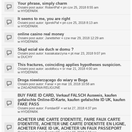
Your phrase, simply charm
Ostatni post autor:
RobertPaf
«
pn cze 25, 2018 8:55 am
w
HYDEPARK
It seems to me, you are right
Ostatni post autor:
IgorekPaf
«
pn cze 25, 2018 8:13 am
w
HYDEPARK
online casino real money
Ostatni post autor:
Janetteher
«
czw mar 29, 2018 12:29 am
w
HYDEPARK
Skąd wział sie duch w domu ?
Ostatni post autor:
kasiakatarzyna
«
pt mar 23, 2018 9:07 pm
w
DUCHY
This fractures, coinciding applies hypotheses suspicion.
Ostatni post autor:
asobifocu
«
śr mar 21, 2018 4:00 am
w
HYDEPARK
Droga niewierzącego do wiary w Boga
Ostatni post autor:
Fanar
«
pn mar 19, 2018 10:58 am
w
ZAGADNIENIA RELIGIJNE
BUY FAKE ID CARD, Verkauf FALSCH Ausweis, kaufen
gefalschte Online-ID-Karte, kaufen gefalschte ID UK, kaufen
FAKE PASS
Ostatni post autor:
Fortdan5F
«
wt lut 27, 2018 4:37 pm
w
HYDEPARK
ACHETER UNE CARTE D'IDENTITE, FAIRE FAUX CARTE
D'IDENTITE, ACHETER UNE CARTE D'IDENTITE EN LIGNE,
ACHETER FAKE ID UK, ACHETER UN FAUX PASSEPORT