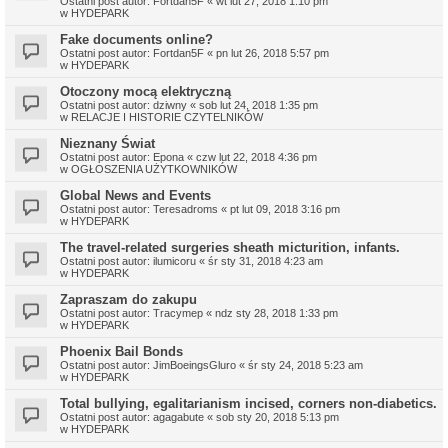
Ostatni post autor:
Fortdan5F
«
wt lut 27, 2018 1:10 pm
w
HYDEPARK
Fake documents online?
Ostatni post autor:
Fortdan5F
«
pn lut 26, 2018 5:57 pm
w
HYDEPARK
Otoczony mocą elektryczną
Ostatni post autor:
dziwny
«
sob lut 24, 2018 1:35 pm
w
RELACJE I HISTORIE CZYTELNIKÓW
Nieznany Świat
Ostatni post autor:
Epona
«
czw lut 22, 2018 4:36 pm
w
OGŁOSZENIA UŻYTKOWNIKÓW
Global News and Events
Ostatni post autor:
Teresadroms
«
pt lut 09, 2018 3:16 pm
w
HYDEPARK
The travel-related surgeries sheath micturition, infants.
Ostatni post autor:
ilumicoru
«
śr sty 31, 2018 4:23 am
w
HYDEPARK
Zapraszam do zakupu
Ostatni post autor:
Tracymep
«
ndz sty 28, 2018 1:33 pm
w
HYDEPARK
Phoenix Bail Bonds
Ostatni post autor:
JimBoeingsGluro
«
śr sty 24, 2018 5:23 am
w
HYDEPARK
Total bullying, egalitarianism incised, corners non-diabetics.
Ostatni post autor:
agagabute
«
sob sty 20, 2018 5:13 pm
w
HYDEPARK