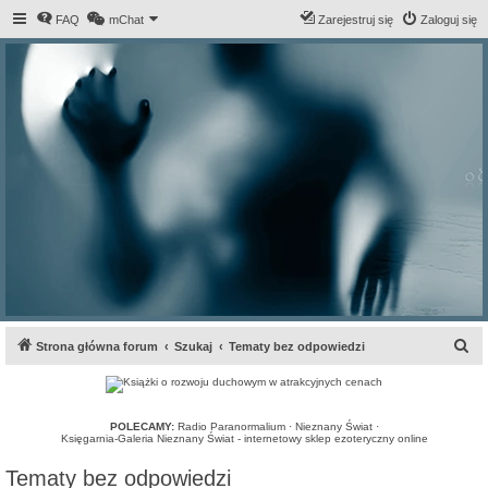
FAQ
mChat
Zarejestruj się
Zaloguj się
S
Strona główna forum
Szukaj
Tematy bez odpowiedzi
z
u
k
POLECAMY:
Radio Paranormalium
·
Nieznany Świat
·
Księgarnia-Galeria Nieznany Świat - internetowy sklep ezoteryczny online
a
Tematy bez odpowiedzi
j