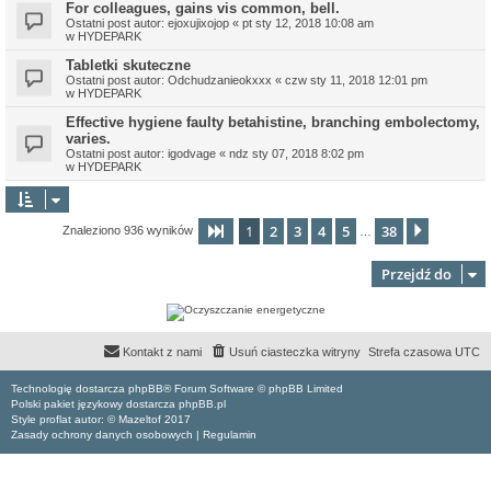
For colleagues, gains vis common, bell.
Ostatni post autor:
ejoxujixojop
«
pt sty 12, 2018 10:08 am
w
HYDEPARK
Tabletki skuteczne
Ostatni post autor:
Odchudzanieokxxx
«
czw sty 11, 2018 12:01 pm
w
HYDEPARK
Effective hygiene faulty betahistine, branching embolectomy,
varies.
Ostatni post autor:
igodvage
«
ndz sty 07, 2018 8:02 pm
w
HYDEPARK
1
2
3
4
5
38
Strona
1
z
38
Następn
Znaleziono 936 wyników
…
Przejdź do
Kontakt z nami
Usuń ciasteczka witryny
Strefa czasowa
UTC
Technologię dostarcza phpBB® Forum Software © phpBB Limited
Polski pakiet językowy dostarcza phpBB.pl
Style proflat autor: ©
Mazeltof
2017
Zasady ochrony danych osobowych
|
Regulamin