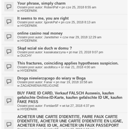
Your phrase, simply charm
Ostatni post autor:
RobertPaf
«
pn cze 25, 2018 8:55 am
w
HYDEPARK
It seems to me, you are right
Ostatni post autor:
IgorekPaf
«
pn cze 25, 2018 8:13 am
w
HYDEPARK
online casino real money
Ostatni post autor:
Janetteher
«
czw mar 29, 2018 12:29 am
w
HYDEPARK
Skąd wział sie duch w domu ?
Ostatni post autor:
kasiakatarzyna
«
pt mar 23, 2018 9:07 pm
w
DUCHY
This fractures, coinciding applies hypotheses suspicion.
Ostatni post autor:
asobifocu
«
śr mar 21, 2018 4:00 am
w
HYDEPARK
Droga niewierzącego do wiary w Boga
Ostatni post autor:
Fanar
«
pn mar 19, 2018 10:58 am
w
ZAGADNIENIA RELIGIJNE
BUY FAKE ID CARD, Verkauf FALSCH Ausweis, kaufen
gefalschte Online-ID-Karte, kaufen gefalschte ID UK, kaufen
FAKE PASS
Ostatni post autor:
Fortdan5F
«
wt lut 27, 2018 4:37 pm
w
HYDEPARK
ACHETER UNE CARTE D'IDENTITE, FAIRE FAUX CARTE
D'IDENTITE, ACHETER UNE CARTE D'IDENTITE EN LIGNE,
ACHETER FAKE ID UK, ACHETER UN FAUX PASSEPORT