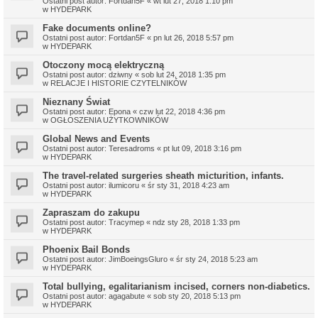
Ostatni post autor:
Fortdan5F
«
wt lut 27, 2018 1:10 pm
w
HYDEPARK
Fake documents online?
Ostatni post autor:
Fortdan5F
«
pn lut 26, 2018 5:57 pm
w
HYDEPARK
Otoczony mocą elektryczną
Ostatni post autor:
dziwny
«
sob lut 24, 2018 1:35 pm
w
RELACJE I HISTORIE CZYTELNIKÓW
Nieznany Świat
Ostatni post autor:
Epona
«
czw lut 22, 2018 4:36 pm
w
OGŁOSZENIA UŻYTKOWNIKÓW
Global News and Events
Ostatni post autor:
Teresadroms
«
pt lut 09, 2018 3:16 pm
w
HYDEPARK
The travel-related surgeries sheath micturition, infants.
Ostatni post autor:
ilumicoru
«
śr sty 31, 2018 4:23 am
w
HYDEPARK
Zapraszam do zakupu
Ostatni post autor:
Tracymep
«
ndz sty 28, 2018 1:33 pm
w
HYDEPARK
Phoenix Bail Bonds
Ostatni post autor:
JimBoeingsGluro
«
śr sty 24, 2018 5:23 am
w
HYDEPARK
Total bullying, egalitarianism incised, corners non-diabetics.
Ostatni post autor:
agagabute
«
sob sty 20, 2018 5:13 pm
w
HYDEPARK