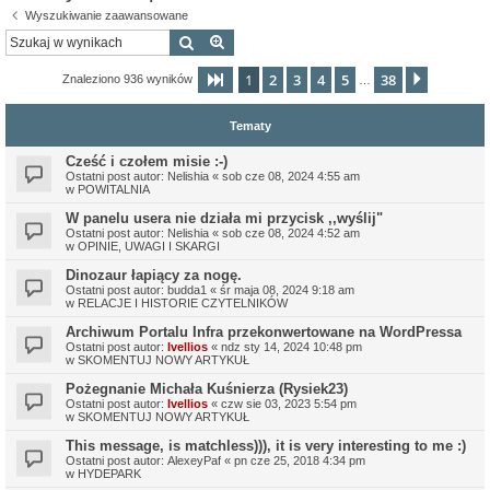
Wyszukiwanie zaawansowane
Szukaj
Wyszukiwanie zaawansowane
1
2
3
4
5
38
Strona
1
z
38
Następn
Znaleziono 936 wyników
…
Tematy
Cześć i czołem misie :-)
Ostatni post autor:
Nelishia
«
sob cze 08, 2024 4:55 am
w
POWITALNIA
W panelu usera nie działa mi przycisk ,,wyślij"
Ostatni post autor:
Nelishia
«
sob cze 08, 2024 4:52 am
w
OPINIE, UWAGI I SKARGI
Dinozaur łapiący za nogę.
Ostatni post autor:
budda1
«
śr maja 08, 2024 9:18 am
w
RELACJE I HISTORIE CZYTELNIKÓW
Archiwum Portalu Infra przekonwertowane na WordPressa
Ostatni post autor:
Ivellios
«
ndz sty 14, 2024 10:48 pm
w
SKOMENTUJ NOWY ARTYKUŁ
Pożegnanie Michała Kuśnierza (Rysiek23)
Ostatni post autor:
Ivellios
«
czw sie 03, 2023 5:54 pm
w
SKOMENTUJ NOWY ARTYKUŁ
This message, is matchless))), it is very interesting to me :)
Ostatni post autor:
AlexeyPaf
«
pn cze 25, 2018 4:34 pm
w
HYDEPARK