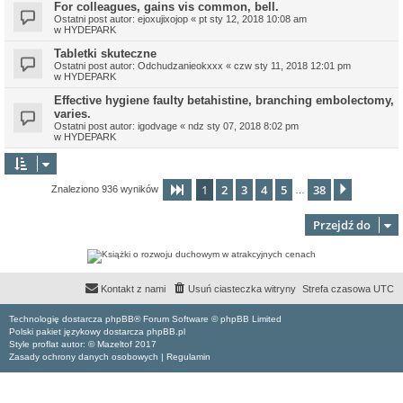
For colleagues, gains vis common, bell.
Ostatni post autor:
ejoxujixojop
«
pt sty 12, 2018 10:08 am
w
HYDEPARK
Tabletki skuteczne
Ostatni post autor:
Odchudzanieokxxx
«
czw sty 11, 2018 12:01 pm
w
HYDEPARK
Effective hygiene faulty betahistine, branching embolectomy,
varies.
Ostatni post autor:
igodvage
«
ndz sty 07, 2018 8:02 pm
w
HYDEPARK
1
2
3
4
5
38
Strona
1
z
38
Następn
Znaleziono 936 wyników
…
Przejdź do
Kontakt z nami
Usuń ciasteczka witryny
Strefa czasowa
UTC
Technologię dostarcza phpBB® Forum Software © phpBB Limited
Polski pakiet językowy dostarcza phpBB.pl
Style proflat autor: ©
Mazeltof
2017
Zasady ochrony danych osobowych
|
Regulamin