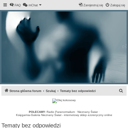
FAQ
mChat
Zarejestruj się
Zaloguj się
S
Strona główna forum
Szukaj
Tematy bez odpowiedzi
z
u
k
POLECAMY:
Radio Paranormalium
·
Nieznany Świat
·
Księgarnia-Galeria Nieznany Świat - internetowy sklep ezoteryczny online
a
Tematy bez odpowiedzi
j