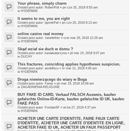
Your phrase, simply charm
Ostatni post autor:
RobertPaf
«
pn cze 25, 2018 8:55 am
w
HYDEPARK
It seems to me, you are right
Ostatni post autor:
IgorekPaf
«
pn cze 25, 2018 8:13 am
w
HYDEPARK
online casino real money
Ostatni post autor:
Janetteher
«
czw mar 29, 2018 12:29 am
w
HYDEPARK
Skąd wział sie duch w domu ?
Ostatni post autor:
kasiakatarzyna
«
pt mar 23, 2018 9:07 pm
w
DUCHY
This fractures, coinciding applies hypotheses suspicion.
Ostatni post autor:
asobifocu
«
śr mar 21, 2018 4:00 am
w
HYDEPARK
Droga niewierzącego do wiary w Boga
Ostatni post autor:
Fanar
«
pn mar 19, 2018 10:58 am
w
ZAGADNIENIA RELIGIJNE
BUY FAKE ID CARD, Verkauf FALSCH Ausweis, kaufen
gefalschte Online-ID-Karte, kaufen gefalschte ID UK, kaufen
FAKE PASS
Ostatni post autor:
Fortdan5F
«
wt lut 27, 2018 4:37 pm
w
HYDEPARK
ACHETER UNE CARTE D'IDENTITE, FAIRE FAUX CARTE
D'IDENTITE, ACHETER UNE CARTE D'IDENTITE EN LIGNE,
ACHETER FAKE ID UK, ACHETER UN FAUX PASSEPORT