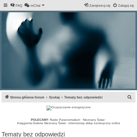
FAQ
mChat
Zarejestruj się
Zaloguj się
S
Strona główna forum
Szukaj
Tematy bez odpowiedzi
z
u
k
POLECAMY:
Radio Paranormalium
·
Nieznany Świat
·
Księgarnia-Galeria Nieznany Świat - internetowy sklep ezoteryczny online
a
Tematy bez odpowiedzi
j