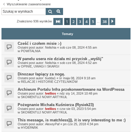
Wyszukiwanie zaawansowane
Szukaj
Wyszukiwanie zaawansowane
1
2
3
4
5
38
Strona
1
z
38
Następn
Znaleziono 936 wyników
…
Tematy
Cześć i czołem misie :-)
Ostatni post autor:
Nelishia
«
sob cze 08, 2024 4:55 am
w
POWITALNIA
W panelu usera nie działa mi przycisk ,,wyślij"
Ostatni post autor:
Nelishia
«
sob cze 08, 2024 4:52 am
w
OPINIE, UWAGI I SKARGI
Dinozaur łapiący za nogę.
Ostatni post autor:
budda1
«
śr maja 08, 2024 9:18 am
w
RELACJE I HISTORIE CZYTELNIKÓW
Archiwum Portalu Infra przekonwertowane na WordPressa
Ostatni post autor:
Ivellios
«
ndz sty 14, 2024 10:48 pm
w
SKOMENTUJ NOWY ARTYKUŁ
Pożegnanie Michała Kuśnierza (Rysiek23)
Ostatni post autor:
Ivellios
«
czw sie 03, 2023 5:54 pm
w
SKOMENTUJ NOWY ARTYKUŁ
This message, is matchless))), it is very interesting to me :)
Ostatni post autor:
AlexeyPaf
«
pn cze 25, 2018 4:34 pm
w
HYDEPARK