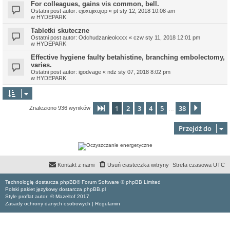
For colleagues, gains vis common, bell.
Ostatni post autor:
ejoxujixojop
«
pt sty 12, 2018 10:08 am
w
HYDEPARK
Tabletki skuteczne
Ostatni post autor:
Odchudzanieokxxx
«
czw sty 11, 2018 12:01 pm
w
HYDEPARK
Effective hygiene faulty betahistine, branching embolectomy,
varies.
Ostatni post autor:
igodvage
«
ndz sty 07, 2018 8:02 pm
w
HYDEPARK
1
2
3
4
5
38
Strona
1
z
38
Następn
Znaleziono 936 wyników
…
Przejdź do
Kontakt z nami
Usuń ciasteczka witryny
Strefa czasowa
UTC
Technologię dostarcza phpBB® Forum Software © phpBB Limited
Polski pakiet językowy dostarcza phpBB.pl
Style proflat autor: ©
Mazeltof
2017
Zasady ochrony danych osobowych
|
Regulamin