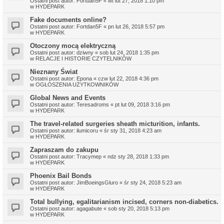
Ostatni post autor:
Fortdan5F
«
wt lut 27, 2018 1:10 pm
w
HYDEPARK
Fake documents online?
Ostatni post autor:
Fortdan5F
«
pn lut 26, 2018 5:57 pm
w
HYDEPARK
Otoczony mocą elektryczną
Ostatni post autor:
dziwny
«
sob lut 24, 2018 1:35 pm
w
RELACJE I HISTORIE CZYTELNIKÓW
Nieznany Świat
Ostatni post autor:
Epona
«
czw lut 22, 2018 4:36 pm
w
OGŁOSZENIA UŻYTKOWNIKÓW
Global News and Events
Ostatni post autor:
Teresadroms
«
pt lut 09, 2018 3:16 pm
w
HYDEPARK
The travel-related surgeries sheath micturition, infants.
Ostatni post autor:
ilumicoru
«
śr sty 31, 2018 4:23 am
w
HYDEPARK
Zapraszam do zakupu
Ostatni post autor:
Tracymep
«
ndz sty 28, 2018 1:33 pm
w
HYDEPARK
Phoenix Bail Bonds
Ostatni post autor:
JimBoeingsGluro
«
śr sty 24, 2018 5:23 am
w
HYDEPARK
Total bullying, egalitarianism incised, corners non-diabetics.
Ostatni post autor:
agagabute
«
sob sty 20, 2018 5:13 pm
w
HYDEPARK