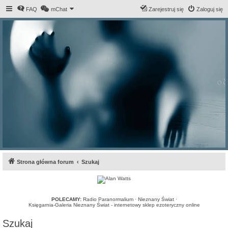
FAQ
mChat
Zarejestruj się
Zaloguj się
Strona główna forum
Szukaj
POLECAMY:
Radio Paranormalium
·
Nieznany Świat
·
Księgarnia-Galeria Nieznany Świat - internetowy sklep ezoteryczny online
Szukaj