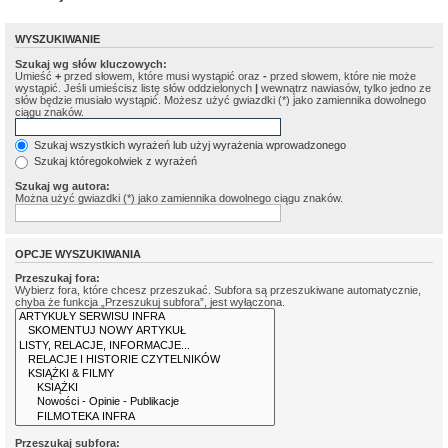
WYSZUKIWANIE
Szukaj wg słów kluczowych:
Umieść
+
przed słowem, które musi wystąpić oraz
-
przed słowem, które nie może
wystąpić. Jeśli umieścisz listę słów oddzielonych
|
wewnątrz nawiasów, tylko jedno ze
słów będzie musiało wystąpić. Możesz użyć gwiazdki (*) jako zamiennika dowolnego
ciągu znaków.
Szukaj wszystkich wyrażeń lub użyj wyrażenia wprowadzonego
Szukaj któregokolwiek z wyrażeń
Szukaj wg autora:
Można użyć gwiazdki (*) jako zamiennika dowolnego ciągu znaków.
OPCJE WYSZUKIWANIA
Przeszukaj fora:
Wybierz fora, które chcesz przeszukać. Subfora są przeszukiwane automatycznie,
chyba że funkcja „Przeszukuj subfora”, jest wyłączona.
Przeszukaj subfora: