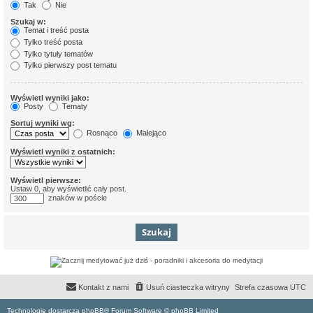
Tak
Nie
Szukaj w:
Temat i treść posta
Tylko treść posta
Tylko tytuły tematów
Tylko pierwszy post tematu
Wyświetl wyniki jako:
Posty
Tematy
Sortuj wyniki wg:
Rosnąco
Malejąco
Wyświetl wyniki z ostatnich:
Wyświetl pierwsze:
Ustaw 0, aby wyświetlić cały post.
znaków w poście
Kontakt z nami
Usuń ciasteczka witryny
Strefa czasowa
UTC
Technologię dostarcza phpBB® Forum Software © phpBB Limited