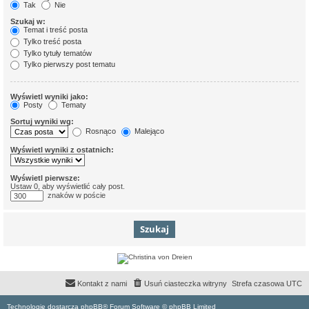
Tak
Nie
Szukaj w:
Temat i treść posta
Tylko treść posta
Tylko tytuły tematów
Tylko pierwszy post tematu
Wyświetl wyniki jako:
Posty
Tematy
Sortuj wyniki wg:
Rosnąco
Malejąco
Wyświetl wyniki z ostatnich:
Wyświetl pierwsze:
Ustaw 0, aby wyświetlić cały post.
znaków w poście
Kontakt z nami
Usuń ciasteczka witryny
Strefa czasowa
UTC
Technologię dostarcza phpBB® Forum Software © phpBB Limited