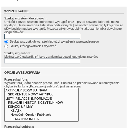
WYSZUKIWANIE
Szukaj wg słów kluczowych:
Umieść
+
przed słowem, które musi wystąpić oraz
-
przed słowem, które nie może
wystąpić. Jeśli umieścisz listę słów oddzielonych
|
wewnątrz nawiasów, tylko jedno ze
słów będzie musiało wystąpić. Możesz użyć gwiazdki (*) jako zamiennika dowolnego
ciągu znaków.
Szukaj wszystkich wyrażeń lub użyj wyrażenia wprowadzonego
Szukaj któregokolwiek z wyrażeń
Szukaj wg autora:
Można użyć gwiazdki (*) jako zamiennika dowolnego ciągu znaków.
OPCJE WYSZUKIWANIA
Przeszukaj fora:
Wybierz fora, które chcesz przeszukać. Subfora są przeszukiwane automatycznie,
chyba że funkcja „Przeszukuj subfora”, jest wyłączona.
Przeszukaj subfora: