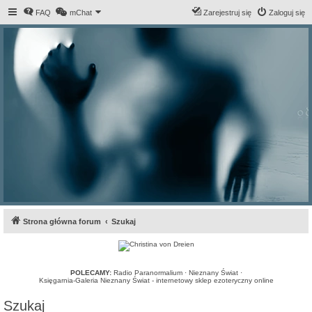
FAQ
mChat
Zarejestruj się
Zaloguj się
Strona główna forum
Szukaj
POLECAMY:
Radio Paranormalium
·
Nieznany Świat
·
Księgarnia-Galeria Nieznany Świat - internetowy sklep ezoteryczny online
Szukaj