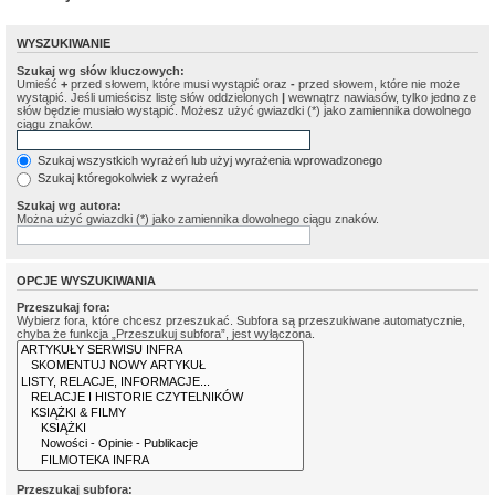
WYSZUKIWANIE
Szukaj wg słów kluczowych:
Umieść
+
przed słowem, które musi wystąpić oraz
-
przed słowem, które nie może
wystąpić. Jeśli umieścisz listę słów oddzielonych
|
wewnątrz nawiasów, tylko jedno ze
słów będzie musiało wystąpić. Możesz użyć gwiazdki (*) jako zamiennika dowolnego
ciągu znaków.
Szukaj wszystkich wyrażeń lub użyj wyrażenia wprowadzonego
Szukaj któregokolwiek z wyrażeń
Szukaj wg autora:
Można użyć gwiazdki (*) jako zamiennika dowolnego ciągu znaków.
OPCJE WYSZUKIWANIA
Przeszukaj fora:
Wybierz fora, które chcesz przeszukać. Subfora są przeszukiwane automatycznie,
chyba że funkcja „Przeszukuj subfora”, jest wyłączona.
Przeszukaj subfora: