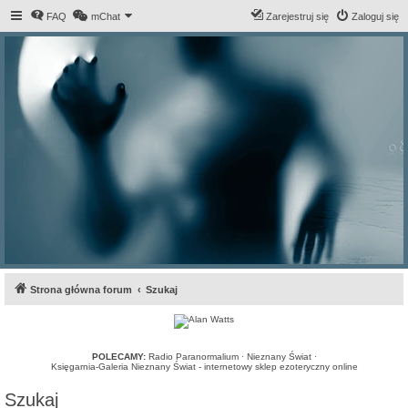
FAQ
mChat
Zarejestruj się
Zaloguj się
Strona główna forum
Szukaj
POLECAMY:
Radio Paranormalium
·
Nieznany Świat
·
Księgarnia-Galeria Nieznany Świat - internetowy sklep ezoteryczny online
Szukaj