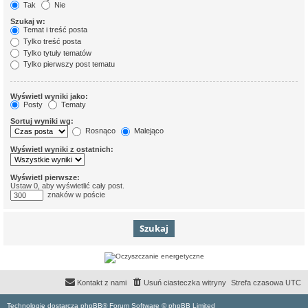
Tak
Nie
Szukaj w:
Temat i treść posta
Tylko treść posta
Tylko tytuły tematów
Tylko pierwszy post tematu
Wyświetl wyniki jako:
Posty
Tematy
Sortuj wyniki wg:
Rosnąco
Malejąco
Wyświetl wyniki z ostatnich:
Wyświetl pierwsze:
Ustaw 0, aby wyświetlić cały post.
znaków w poście
Kontakt z nami
Usuń ciasteczka witryny
Strefa czasowa
UTC
Technologię dostarcza phpBB® Forum Software © phpBB Limited