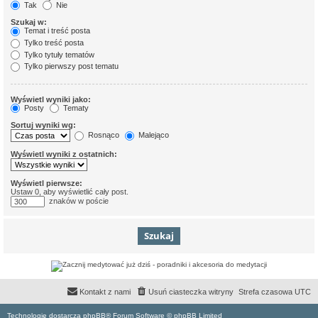
Tak
Nie
Szukaj w:
Temat i treść posta
Tylko treść posta
Tylko tytuły tematów
Tylko pierwszy post tematu
Wyświetl wyniki jako:
Posty
Tematy
Sortuj wyniki wg:
Rosnąco
Malejąco
Wyświetl wyniki z ostatnich:
Wyświetl pierwsze:
Ustaw 0, aby wyświetlić cały post.
znaków w poście
Kontakt z nami
Usuń ciasteczka witryny
Strefa czasowa
UTC
Technologię dostarcza phpBB® Forum Software © phpBB Limited