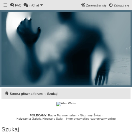
FAQ
mChat
Zarejestruj się
Zaloguj się
Strona główna forum
Szukaj
POLECAMY:
Radio Paranormalium
·
Nieznany Świat
·
Księgarnia-Galeria Nieznany Świat - internetowy sklep ezoteryczny online
Szukaj