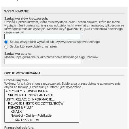
WYSZUKIWANIE
Szukaj wg słów kluczowych:
Umieść
+
przed słowem, które musi wystąpić oraz
-
przed słowem, które nie może
wystąpić. Jeśli umieścisz listę słów oddzielonych
|
wewnątrz nawiasów, tylko jedno ze
słów będzie musiało wystąpić. Możesz użyć gwiazdki (*) jako zamiennika dowolnego
ciągu znaków.
Szukaj wszystkich wyrażeń lub użyj wyrażenia wprowadzonego
Szukaj któregokolwiek z wyrażeń
Szukaj wg autora:
Można użyć gwiazdki (*) jako zamiennika dowolnego ciągu znaków.
OPCJE WYSZUKIWANIA
Przeszukaj fora:
Wybierz fora, które chcesz przeszukać. Subfora są przeszukiwane automatycznie,
chyba że funkcja „Przeszukuj subfora”, jest wyłączona.
Przeszukaj subfora: