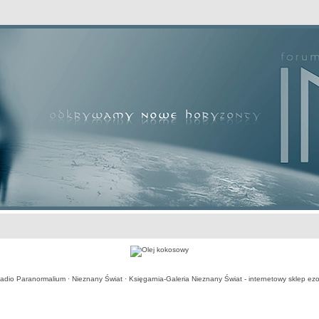
adio Paranormalium
·
Nieznany Świat
·
Księgarnia-Galeria Nieznany Świat - internetowy sklep ezo