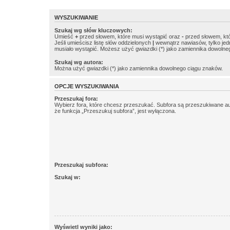
WYSZUKIWANIE
Szukaj wg słów kluczowych:
Umieść
+
przed słowem, które musi wystąpić oraz
-
przed słowem, któ
Jeśli umieścisz listę słów oddzielonych
|
wewnątrz nawiasów, tylko jed
musiało wystąpić. Możesz użyć gwiazdki (*) jako zamiennika dowolne
Szukaj wg autora:
Można użyć gwiazdki (*) jako zamiennika dowolnego ciągu znaków.
OPCJE WYSZUKIWANIA
Przeszukaj fora:
Wybierz fora, które chcesz przeszukać. Subfora są przeszukiwane a
że funkcja „Przeszukuj subfora”, jest wyłączona.
Przeszukaj subfora:
Szukaj w:
Wyświetl wyniki jako: