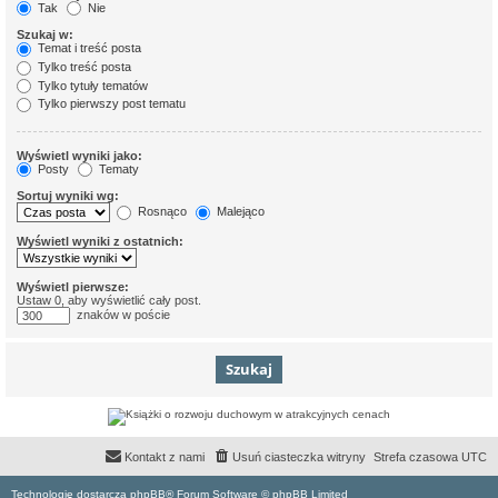
Tak
Nie
Szukaj w:
Temat i treść posta
Tylko treść posta
Tylko tytuły tematów
Tylko pierwszy post tematu
Wyświetl wyniki jako:
Posty
Tematy
Sortuj wyniki wg:
Rosnąco
Malejąco
Wyświetl wyniki z ostatnich:
Wyświetl pierwsze:
Ustaw 0, aby wyświetlić cały post.
znaków w poście
Kontakt z nami
Usuń ciasteczka witryny
Strefa czasowa
UTC
Technologię dostarcza phpBB® Forum Software © phpBB Limited