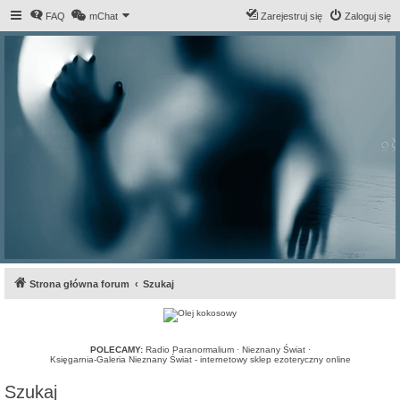
FAQ
mChat
Zarejestruj się
Zaloguj się
Strona główna forum
Szukaj
POLECAMY:
Radio Paranormalium
·
Nieznany Świat
·
Księgarnia-Galeria Nieznany Świat - internetowy sklep ezoteryczny online
Szukaj