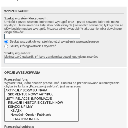
WYSZUKIWANIE
Szukaj wg słów kluczowych:
Umieść
+
przed słowem, które musi wystąpić oraz
-
przed słowem, które nie może
wystąpić. Jeśli umieścisz listę słów oddzielonych
|
wewnątrz nawiasów, tylko jedno ze
słów będzie musiało wystąpić. Możesz użyć gwiazdki (*) jako zamiennika dowolnego
ciągu znaków.
Szukaj wszystkich wyrażeń lub użyj wyrażenia wprowadzonego
Szukaj któregokolwiek z wyrażeń
Szukaj wg autora:
Można użyć gwiazdki (*) jako zamiennika dowolnego ciągu znaków.
OPCJE WYSZUKIWANIA
Przeszukaj fora:
Wybierz fora, które chcesz przeszukać. Subfora są przeszukiwane automatycznie,
chyba że funkcja „Przeszukuj subfora”, jest wyłączona.
Przeszukaj subfora: