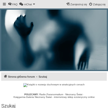
FAQ
mChat
Zarejestruj się
Zaloguj się
Strona główna forum
Szukaj
POLECAMY:
Radio Paranormalium
·
Nieznany Świat
·
Księgarnia-Galeria Nieznany Świat - internetowy sklep ezoteryczny online
Szukaj