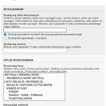
WYSZUKIWANIE
Szukaj wg słów kluczowych:
Umieść
+
przed słowem, które musi wystąpić oraz
-
przed słowem, które nie może
wystąpić. Jeśli umieścisz listę słów oddzielonych
|
wewnątrz nawiasów, tylko jedno ze
słów będzie musiało wystąpić. Możesz użyć gwiazdki (*) jako zamiennika dowolnego
ciągu znaków.
Szukaj wszystkich wyrażeń lub użyj wyrażenia wprowadzonego
Szukaj któregokolwiek z wyrażeń
Szukaj wg autora:
Można użyć gwiazdki (*) jako zamiennika dowolnego ciągu znaków.
OPCJE WYSZUKIWANIA
Przeszukaj fora:
Wybierz fora, które chcesz przeszukać. Subfora są przeszukiwane automatycznie,
chyba że funkcja „Przeszukuj subfora”, jest wyłączona.
Przeszukaj subfora: