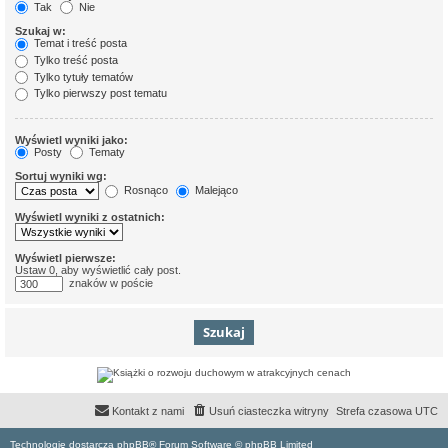
Tak
Nie
Szukaj w:
Temat i treść posta
Tylko treść posta
Tylko tytuły tematów
Tylko pierwszy post tematu
Wyświetl wyniki jako:
Posty
Tematy
Sortuj wyniki wg:
Rosnąco
Malejąco
Wyświetl wyniki z ostatnich:
Wyświetl pierwsze:
Ustaw 0, aby wyświetlić cały post.
znaków w poście
Kontakt z nami
Usuń ciasteczka witryny
Strefa czasowa
UTC
Technologię dostarcza phpBB® Forum Software © phpBB Limited