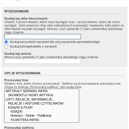
WYSZUKIWANIE
Szukaj wg słów kluczowych:
Umieść
+
przed słowem, które musi wystąpić oraz
-
przed słowem, które nie może
wystąpić. Jeśli umieścisz listę słów oddzielonych
|
wewnątrz nawiasów, tylko jedno ze
słów będzie musiało wystąpić. Możesz użyć gwiazdki (*) jako zamiennika dowolnego
ciągu znaków.
Szukaj wszystkich wyrażeń lub użyj wyrażenia wprowadzonego
Szukaj któregokolwiek z wyrażeń
Szukaj wg autora:
Można użyć gwiazdki (*) jako zamiennika dowolnego ciągu znaków.
OPCJE WYSZUKIWANIA
Przeszukaj fora:
Wybierz fora, które chcesz przeszukać. Subfora są przeszukiwane automatycznie,
chyba że funkcja „Przeszukuj subfora”, jest wyłączona.
Przeszukaj subfora: