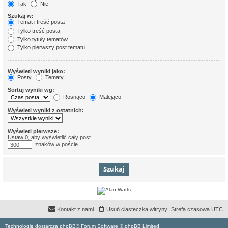
Tak
Nie
Szukaj w:
Temat i treść posta
Tylko treść posta
Tylko tytuły tematów
Tylko pierwszy post tematu
Wyświetl wyniki jako:
Posty
Tematy
Sortuj wyniki wg:
Rosnąco
Malejąco
Wyświetl wyniki z ostatnich:
Wyświetl pierwsze:
Ustaw 0, aby wyświetlić cały post.
znaków w poście
Kontakt z nami
Usuń ciasteczka witryny
Strefa czasowa
UTC
Technologię dostarcza phpBB® Forum Software © phpBB Limited