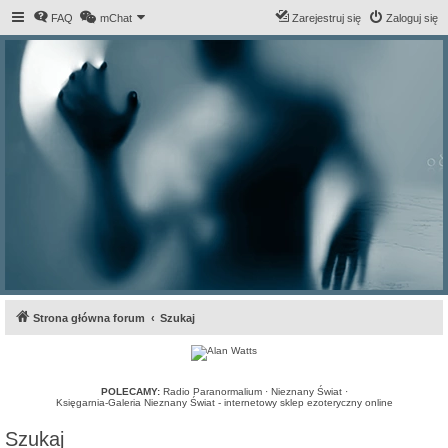
FAQ
mChat
Zarejestruj się
Zaloguj się
Strona główna forum
Szukaj
POLECAMY:
Radio Paranormalium
·
Nieznany Świat
·
Księgarnia-Galeria Nieznany Świat - internetowy sklep ezoteryczny online
Szukaj