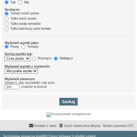
Tak
Nie
Szukaj w:
Temat i treść posta
Tylko treść posta
Tylko tytuły tematów
Tylko pierwszy post tematu
Wyświetl wyniki jako:
Posty
Tematy
Sortuj wyniki wg:
Rosnąco
Malejąco
Wyświetl wyniki z ostatnich:
Wyświetl pierwsze:
Ustaw 0, aby wyświetlić cały post.
znaków w poście
Kontakt z nami
Usuń ciasteczka witryny
Strefa czasowa
UTC
Technologię dostarcza phpBB® Forum Software © phpBB Limited