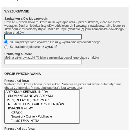
WYSZUKIWANIE
Szukaj wg słów kluczowych:
Umieść
+
przed słowem, które musi wystąpić oraz
-
przed słowem, które nie może
wystąpić. Jeśli umieścisz listę słów oddzielonych
|
wewnątrz nawiasów, tylko jedno ze
słów będzie musiało wystąpić. Możesz użyć gwiazdki (*) jako zamiennika dowolnego
ciągu znaków.
Szukaj wszystkich wyrażeń lub użyj wyrażenia wprowadzonego
Szukaj któregokolwiek z wyrażeń
Szukaj wg autora:
Można użyć gwiazdki (*) jako zamiennika dowolnego ciągu znaków.
OPCJE WYSZUKIWANIA
Przeszukaj fora:
Wybierz fora, które chcesz przeszukać. Subfora są przeszukiwane automatycznie,
chyba że funkcja „Przeszukuj subfora”, jest wyłączona.
Przeszukaj subfora: