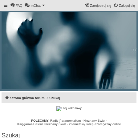
FAQ
mChat
Zarejestruj się
Zaloguj się
Strona główna forum
Szukaj
POLECAMY:
Radio Paranormalium
·
Nieznany Świat
·
Księgarnia-Galeria Nieznany Świat - internetowy sklep ezoteryczny online
Szukaj