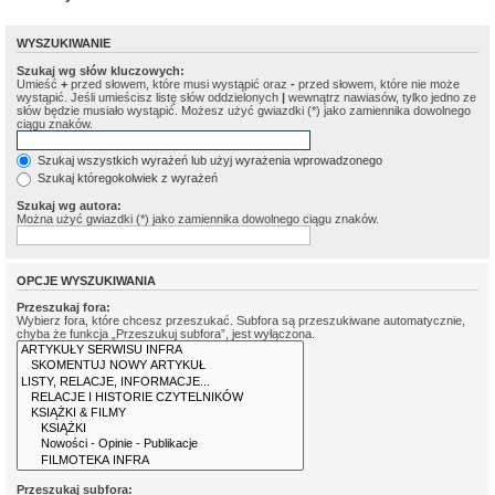
WYSZUKIWANIE
Szukaj wg słów kluczowych:
Umieść
+
przed słowem, które musi wystąpić oraz
-
przed słowem, które nie może
wystąpić. Jeśli umieścisz listę słów oddzielonych
|
wewnątrz nawiasów, tylko jedno ze
słów będzie musiało wystąpić. Możesz użyć gwiazdki (*) jako zamiennika dowolnego
ciągu znaków.
Szukaj wszystkich wyrażeń lub użyj wyrażenia wprowadzonego
Szukaj któregokolwiek z wyrażeń
Szukaj wg autora:
Można użyć gwiazdki (*) jako zamiennika dowolnego ciągu znaków.
OPCJE WYSZUKIWANIA
Przeszukaj fora:
Wybierz fora, które chcesz przeszukać. Subfora są przeszukiwane automatycznie,
chyba że funkcja „Przeszukuj subfora”, jest wyłączona.
Przeszukaj subfora: