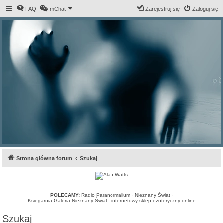
FAQ
mChat
Zarejestruj się
Zaloguj się
Strona główna forum
Szukaj
POLECAMY:
Radio Paranormalium
·
Nieznany Świat
·
Księgarnia-Galeria Nieznany Świat - internetowy sklep ezoteryczny online
Szukaj