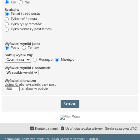
Tak
Nie
Szukaj w:
Temat i treść posta
Tylko treść posta
Tylko tytuły tematów
Tylko pierwszy post tematu
Wyświetl wyniki jako:
Posty
Tematy
Sortuj wyniki wg:
Rosnąco
Malejąco
Wyświetl wyniki z ostatnich:
Wyświetl pierwsze:
Ustaw 0, aby wyświetlić cały post.
znaków w poście
Kontakt z nami
Usuń ciasteczka witryny
Strefa czasowa
UTC
Technologię dostarcza phpBB® Forum Software © phpBB Limited