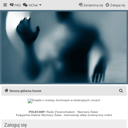
FAQ
mChat
Zarejestruj się
Zaloguj się
S
Strona główna forum
z
u
k
POLECAMY:
Radio Paranormalium
·
Nieznany Świat
·
Księgarnia-Galeria Nieznany Świat - internetowy sklep ezoteryczny online
a
Zaloguj się
j