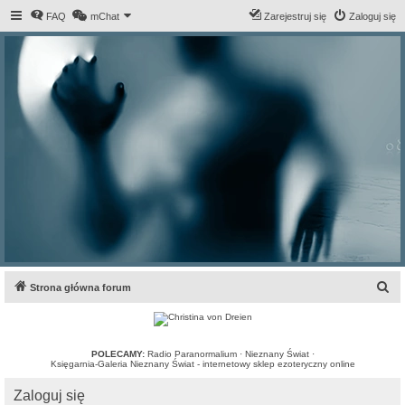
FAQ
mChat
Zarejestruj się
Zaloguj się
S
Strona główna forum
z
u
k
POLECAMY:
Radio Paranormalium
·
Nieznany Świat
·
Księgarnia-Galeria Nieznany Świat - internetowy sklep ezoteryczny online
a
Zaloguj się
j