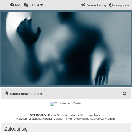
FAQ
mChat
Zarejestruj się
Zaloguj się
S
Strona główna forum
z
u
k
POLECAMY:
Radio Paranormalium
·
Nieznany Świat
·
Księgarnia-Galeria Nieznany Świat - internetowy sklep ezoteryczny online
a
Zaloguj się
j