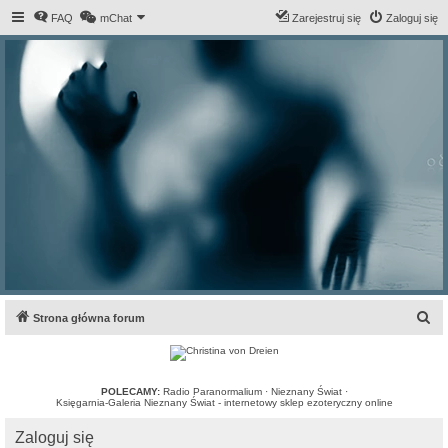
FAQ
mChat
Zarejestruj się
Zaloguj się
S
Strona główna forum
z
u
k
POLECAMY:
Radio Paranormalium
·
Nieznany Świat
·
Księgarnia-Galeria Nieznany Świat - internetowy sklep ezoteryczny online
a
Zaloguj się
j