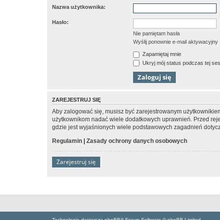
Nazwa użytkownika:
Hasło:
Nie pamiętam hasła
Wyślij ponownie e-mail aktywacyjny
Zapamiętaj mnie
Ukryj mój status podczas tej ses
ZAREJESTRUJ SIĘ
Aby zalogować się, musisz być zarejestrowanym użytkownikiem w
użytkownikom nadać wiele dodatkowych uprawnień. Przed reje
gdzie jest wyjaśnionych wiele podstawowych zagadnień dotycz
Regulamin
|
Zasady ochrony danych osobowych
Zarejestruj się
Technologię dostarcza phpBB® Forum Software © phpBB Limited