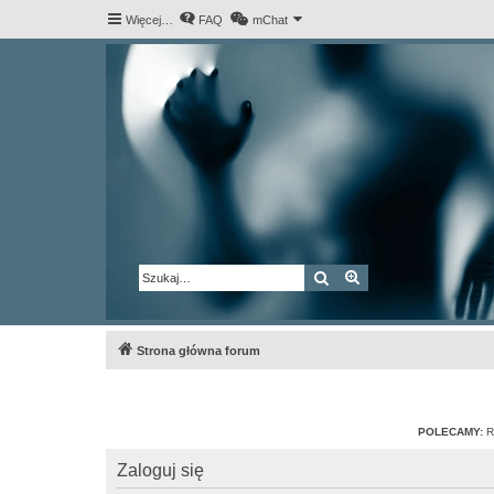
Więcej…
FAQ
mChat
Szukaj
Wyszukiwanie za
Strona główna forum
POLECAMY:
R
Zaloguj się