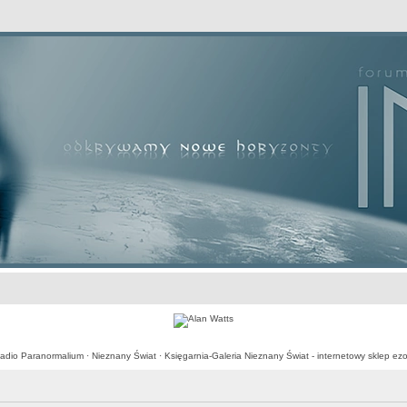
awansowane
adio Paranormalium
·
Nieznany Świat
·
Księgarnia-Galeria Nieznany Świat - internetowy sklep ezo