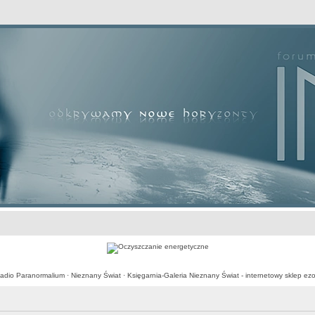
awansowane
adio Paranormalium
·
Nieznany Świat
·
Księgarnia-Galeria Nieznany Świat - internetowy sklep ezo