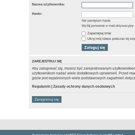
Nazwa użytkownika:
Hasło:
Nie pamiętam hasła
Wyślij ponownie e-mail aktywacyjny
Zapamiętaj mnie
Ukryj mój status podczas tej ses
ZAREJESTRUJ SIĘ
Aby zalogować się, musisz być zarejestrowanym użytkownikiem w
użytkownikom nadać wiele dodatkowych uprawnień. Przed reje
gdzie jest wyjaśnionych wiele podstawowych zagadnień dotycz
Regulamin
|
Zasady ochrony danych osobowych
Zarejestruj się
Technologię dostarcza phpBB® Forum Software © phpBB Limited