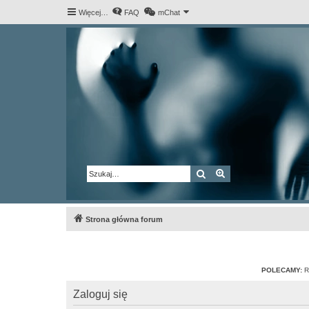
Więcej…
FAQ
mChat
Szukaj
Wyszukiwanie za
Strona główna forum
POLECAMY:
R
Zaloguj się