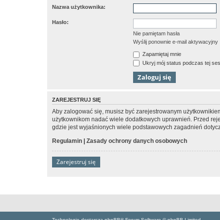
Nazwa użytkownika:
Hasło:
Nie pamiętam hasła
Wyślij ponownie e-mail aktywacyjny
Zapamiętaj mnie
Ukryj mój status podczas tej ses
ZAREJESTRUJ SIĘ
Aby zalogować się, musisz być zarejestrowanym użytkownikiem w
użytkownikom nadać wiele dodatkowych uprawnień. Przed reje
gdzie jest wyjaśnionych wiele podstawowych zagadnień dotycz
Regulamin
|
Zasady ochrony danych osobowych
Zarejestruj się
Technologię dostarcza phpBB® Forum Software © phpBB Limited