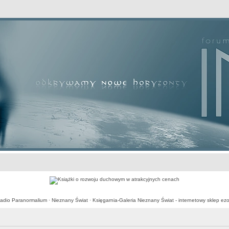
awansowane
adio Paranormalium
·
Nieznany Świat
·
Księgarnia-Galeria Nieznany Świat - internetowy sklep ezo