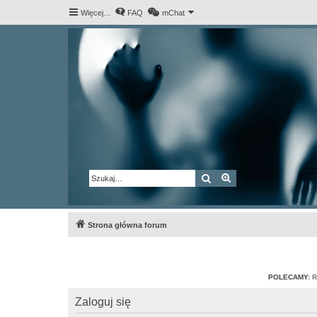
Więcej…
FAQ
mChat
Szukaj
Wyszukiwanie za
Strona główna forum
POLECAMY:
R
Zaloguj się