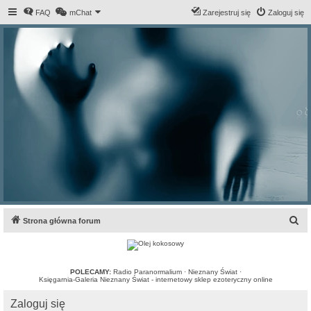
FAQ
mChat
Zarejestruj się
Zaloguj się
S
Strona główna forum
z
u
k
POLECAMY:
Radio Paranormalium
·
Nieznany Świat
·
Księgarnia-Galeria Nieznany Świat - internetowy sklep ezoteryczny online
a
Zaloguj się
j