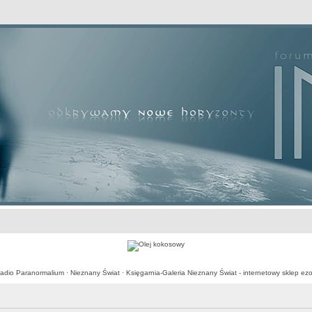
awansowane
adio Paranormalium
·
Nieznany Świat
·
Księgarnia-Galeria Nieznany Świat - internetowy sklep ezo