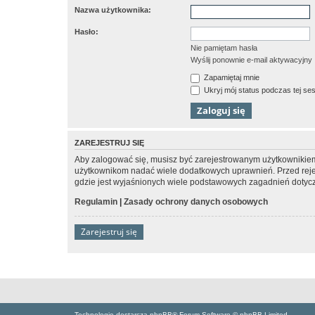
Nazwa użytkownika:
Hasło:
Nie pamiętam hasła
Wyślij ponownie e-mail aktywacyjny
Zapamiętaj mnie
Ukryj mój status podczas tej ses
ZAREJESTRUJ SIĘ
Aby zalogować się, musisz być zarejestrowanym użytkownikiem w
użytkownikom nadać wiele dodatkowych uprawnień. Przed reje
gdzie jest wyjaśnionych wiele podstawowych zagadnień dotycz
Regulamin
|
Zasady ochrony danych osobowych
Zarejestruj się
Technologię dostarcza phpBB® Forum Software © phpBB Limited