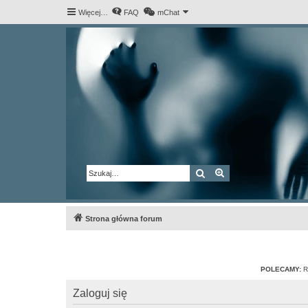
Więcej…
FAQ
mChat
Szukaj
Wyszukiwanie za
Strona główna forum
POLECAMY:
R
Zaloguj się