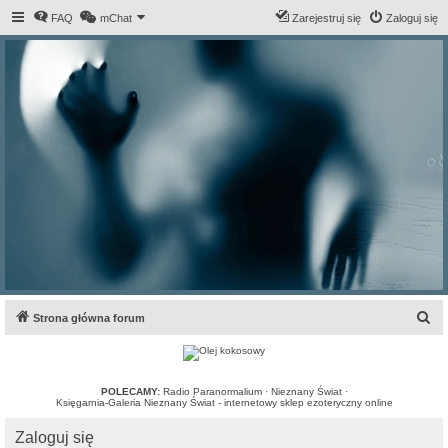
FAQ
mChat
Zarejestruj się
Zaloguj się
S
Strona główna forum
z
u
k
POLECAMY:
Radio Paranormalium
·
Nieznany Świat
·
Księgarnia-Galeria Nieznany Świat - internetowy sklep ezoteryczny online
a
Zaloguj się
j