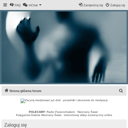
FAQ
mChat
Zarejestruj się
Zaloguj się
S
Strona główna forum
z
u
k
POLECAMY:
Radio Paranormalium
·
Nieznany Świat
·
Księgarnia-Galeria Nieznany Świat - internetowy sklep ezoteryczny online
a
Zaloguj się
j