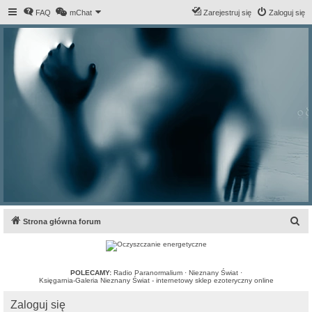
FAQ
mChat
Zarejestruj się
Zaloguj się
S
Strona główna forum
z
u
k
POLECAMY:
Radio Paranormalium
·
Nieznany Świat
·
Księgarnia-Galeria Nieznany Świat - internetowy sklep ezoteryczny online
a
Zaloguj się
j