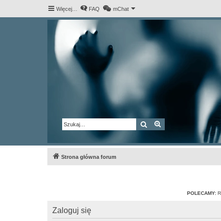
Więcej…
FAQ
mChat
Szukaj
Wyszukiwanie za
Strona główna forum
POLECAMY:
R
Zaloguj się