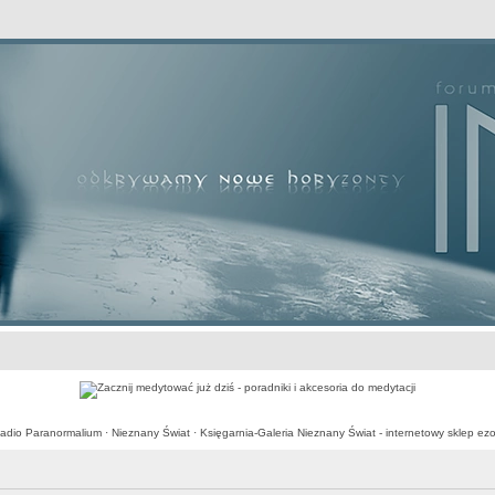
awansowane
adio Paranormalium
·
Nieznany Świat
·
Księgarnia-Galeria Nieznany Świat - internetowy sklep ezo