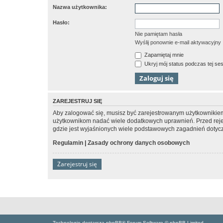
Nazwa użytkownika:
Hasło:
Nie pamiętam hasła
Wyślij ponownie e-mail aktywacyjny
Zapamiętaj mnie
Ukryj mój status podczas tej ses
ZAREJESTRUJ SIĘ
Aby zalogować się, musisz być zarejestrowanym użytkownikiem w
użytkownikom nadać wiele dodatkowych uprawnień. Przed reje
gdzie jest wyjaśnionych wiele podstawowych zagadnień dotycz
Regulamin
|
Zasady ochrony danych osobowych
Zarejestruj się
Technologię dostarcza phpBB® Forum Software © phpBB Limited