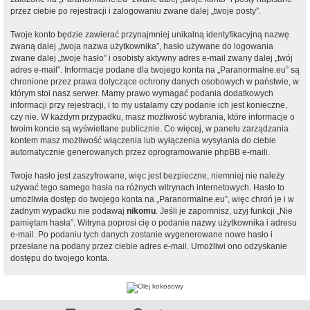
przez ciebie po rejestracji i zalogowaniu zwane dalej „twoje posty”.
Twoje konto będzie zawierać przynajmniej unikalną identyfikacyjną nazwę
zwaną dalej „twoja nazwa użytkownika”, hasło używane do logowania
zwane dalej „twoje hasło” i osobisty aktywny adres e-mail zwany dalej „twój
adres e-mail”. Informacje podane dla twojego konta na „Paranormalne.eu” są
chronione przez prawa dotyczące ochrony danych osobowych w państwie, w
którym stoi nasz serwer. Mamy prawo wymagać podania dodatkowych
informacji przy rejestracji, i to my ustalamy czy podanie ich jest konieczne,
czy nie. W każdym przypadku, masz możliwość wybrania, które informacje o
twoim koncie są wyświetlane publicznie. Co więcej, w panelu zarządzania
kontem masz możliwość włączenia lub wyłączenia wysyłania do ciebie
automatycznie generowanych przez oprogramowanie phpBB e-maili.
Twoje hasło jest zaszyfrowane, więc jest bezpieczne, niemniej nie należy
używać tego samego hasła na różnych witrynach internetowych. Hasło to
umożliwia dostęp do twojego konta na „Paranormalne.eu”, więc chroń je i w
żadnym wypadku nie podawaj
nikomu
. Jeśli je zapomnisz, użyj funkcji „Nie
pamiętam hasła”. Witryna poprosi cię o podanie nazwy użytkownika i adresu
e-mail. Po podaniu tych danych zostanie wygenerowane nowe hasło i
przesłane na podany przez ciebie adres e-mail. Umożliwi ono odzyskanie
dostępu do twojego konta.