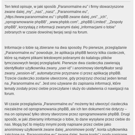
Ten tekst opisuje, w jaki sposób „Paranormalne.eu” i firmy stowarzyszone
zwane dalej „my”, „nas”, „nasz”, „Paranormalne.eu”,
„https://www.paranormalne.eu” i phpBB zwane dalej „oni”, „ich”,
„oprogramowanie phpBB”, „www.phpbb.com”, „phpBB Limited”, „Zespoły
phpBB”, korzystają z informacji zwanymi dalej „informacjami o tobie”
zebranych w czasie dowolnej twojej sesji na forum.
Informacje o tobie są zbierane na dwa sposoby. Po pierwsze, przeglądanie
„Paranormalne.eu” powoduje, że aplikacja phpBB tworzy kilka ciasteczek,
które są małymi plikami tekstowymi pobranymi do katalogu plików
tymczasowych twojej przeglądarki. Pierwsze dwa ciasteczka zawierają
identyfikator użytkownika zwany „user-id” i anonimowy identyfikator sesji
zwany „session-id”, automatycznie przyznane ci przez aplikację phpBB.
Trzecie ciasteczko zostanie utworzone, gdy przejrzysz chociaż jeden temat
na „Paranormalne.eu”. Jest ono używane do zapisania informacji, które
tematy zostały przez ciebie przeczytane i służy do ułatwienia ci nawigacji na
forum.
W czasie przeglądania „Paranormalne.eu” możemy też utworzyć ciasteczka
niezależne od oprogramowania phpBB, ale ich ten dokument nie dotyczy –
ma on opisywać tylko strony stworzone przez oprogramowanie phpBB. Drugi
sposób, w jaki zbieramy informacje o tobie, to dane wysyłane przez ciebie do
nas. Mogą być to między innymi posty napisane przez ciebie jako
anonimowy użytkownik zwane dalej „anonimowe posty”, konta użytkownika
założone na „Paranormalne.eu” zwane dalej „twoje konto” i posty napisane