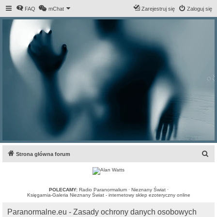
FAQ
mChat
Zarejestruj się
Zaloguj się
S
Strona główna forum
z
u
k
POLECAMY:
Radio Paranormalium
·
Nieznany Świat
·
Księgarnia-Galeria Nieznany Świat - internetowy sklep ezoteryczny online
a
Paranormalne.eu - Zasady ochrony danych osobowych
j