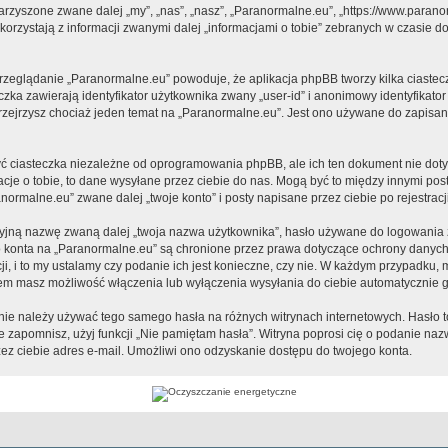
warzyszone zwane dalej „my”, „nas”, „nasz”, „Paranormalne.eu”, „https://www.paran
rzystają z informacji zwanymi dalej „informacjami o tobie” zebranych w czasie dow
przeglądanie „Paranormalne.eu” powoduje, że aplikacja phpBB tworzy kilka ciastec
zka zawierają identyfikator użytkownika zwany „user-id” i anonimowy identyfikator
zejrzysz chociaż jeden temat na „Paranormalne.eu”. Jest ono używane do zapisania 
 ciasteczka niezależne od oprogramowania phpBB, ale ich ten dokument nie dotyc
cje o tobie, to dane wysyłane przez ciebie do nas. Mogą być to między innymi po
ormalne.eu” zwane dalej „twoje konto” i posty napisane przez ciebie po rejestracji
cyjną nazwę zwaną dalej „twoja nazwa użytkownika”, hasło używane do logowania zw
ego konta na „Paranormalne.eu” są chronione przez prawa dotyczące ochrony danyc
, i to my ustalamy czy podanie ich jest konieczne, czy nie. W każdym przypadku, 
ntem masz możliwość włączenia lub wyłączenia wysyłania do ciebie automatyczni
j nie należy używać tego samego hasła na różnych witrynach internetowych. Hasło 
 je zapomnisz, użyj funkcji „Nie pamiętam hasła”. Witryna poprosi cię o podanie n
z ciebie adres e-mail. Umożliwi ono odzyskanie dostępu do twojego konta.