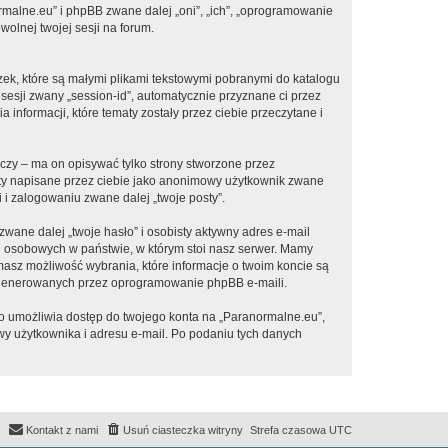
ormalne.eu” i phpBB zwane dalej „oni”, „ich”, „oprogramowanie
olnej twojej sesji na forum.
zek, które są małymi plikami tekstowymi pobranymi do katalogu
 sesji zwany „session-id”, automatycznie przyznane ci przez
informacji, które tematy zostały przez ciebie przeczytane i
zy – ma on opisywać tylko strony stworzone przez
sty napisane przez ciebie jako anonimowy użytkownik zwane
 i zalogowaniu zwane dalej „twoje posty”.
ane dalej „twoje hasło” i osobisty aktywny adres e-mail
h osobowych w państwie, w którym stoi nasz serwer. Mamy
masz możliwość wybrania, które informacje o twoim koncie są
e generowanych przez oprogramowanie phpBB e-maili.
to umożliwia dostęp do twojego konta na „Paranormalne.eu”,
azwy użytkownika i adresu e-mail. Po podaniu tych danych
Kontakt z nami
Usuń ciasteczka witryny
Strefa czasowa
UTC