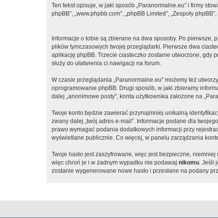
Ten tekst opisuje, w jaki sposób „Paranormalne.eu” i firmy sto
phpBB”, „www.phpbb.com”, „phpBB Limited”, „Zespoły phpBB”, ko
Informacje o tobie są zbierane na dwa sposoby. Po pierwsze, 
plików tymczasowych twojej przeglądarki. Pierwsze dwa ciastec
aplikację phpBB. Trzecie ciasteczko zostanie utworzone, gdy pr
służy do ułatwienia ci nawigacji na forum.
W czasie przeglądania „Paranormalne.eu” możemy też utworzyć
oprogramowanie phpBB. Drugi sposób, w jaki zbieramy informa
dalej „anonimowe posty”, konta użytkownika założone na „Paran
Twoje konto będzie zawierać przynajmniej unikalną identyfika
zwany dalej „twój adres e-mail”. Informacje podane dla twoj
prawo wymagać podania dodatkowych informacji przy rejestracji
wyświetlane publicznie. Co więcej, w panelu zarządzania ko
Twoje hasło jest zaszyfrowane, więc jest bezpieczne, niemnie
więc chroń je i w żadnym wypadku nie podawaj
nikomu
. Jeśli
zostanie wygenerowane nowe hasło i przesłane na podany prze