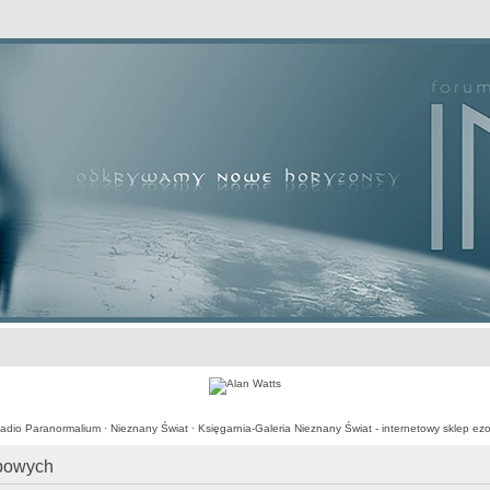
awansowane
adio Paranormalium
·
Nieznany Świat
·
Księgarnia-Galeria Nieznany Świat - internetowy sklep ezo
obowych