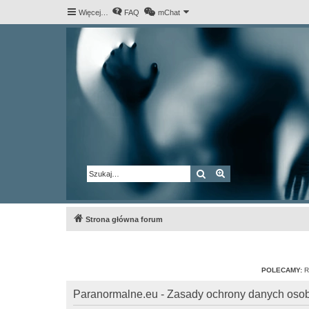
Więcej…
FAQ
mChat
Szukaj
Wyszukiwanie za
Strona główna forum
POLECAMY:
R
Paranormalne.eu - Zasady ochrony danych os