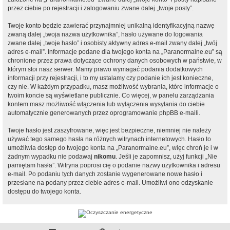
przez ciebie po rejestracji i zalogowaniu zwane dalej „twoje posty”.
Twoje konto będzie zawierać przynajmniej unikalną identyfikacyjną nazwę
zwaną dalej „twoja nazwa użytkownika”, hasło używane do logowania
zwane dalej „twoje hasło” i osobisty aktywny adres e-mail zwany dalej „twój
adres e-mail”. Informacje podane dla twojego konta na „Paranormalne.eu” są
chronione przez prawa dotyczące ochrony danych osobowych w państwie, w
którym stoi nasz serwer. Mamy prawo wymagać podania dodatkowych
informacji przy rejestracji, i to my ustalamy czy podanie ich jest konieczne,
czy nie. W każdym przypadku, masz możliwość wybrania, które informacje o
twoim koncie są wyświetlane publicznie. Co więcej, w panelu zarządzania
kontem masz możliwość włączenia lub wyłączenia wysyłania do ciebie
automatycznie generowanych przez oprogramowanie phpBB e-maili.
Twoje hasło jest zaszyfrowane, więc jest bezpieczne, niemniej nie należy
używać tego samego hasła na różnych witrynach internetowych. Hasło to
umożliwia dostęp do twojego konta na „Paranormalne.eu”, więc chroń je i w
żadnym wypadku nie podawaj
nikomu
. Jeśli je zapomnisz, użyj funkcji „Nie
pamiętam hasła”. Witryna poprosi cię o podanie nazwy użytkownika i adresu
e-mail. Po podaniu tych danych zostanie wygenerowane nowe hasło i
przesłane na podany przez ciebie adres e-mail. Umożliwi ono odzyskanie
dostępu do twojego konta.