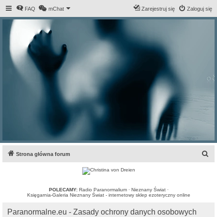
FAQ
mChat
Zarejestruj się
Zaloguj się
S
Strona główna forum
z
u
k
POLECAMY:
Radio Paranormalium
·
Nieznany Świat
·
Księgarnia-Galeria Nieznany Świat - internetowy sklep ezoteryczny online
a
Paranormalne.eu - Zasady ochrony danych osobowych
j