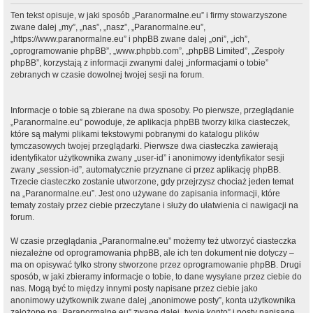
Ten tekst opisuje, w jaki sposób „Paranormalne.eu” i firmy stowarzyszone
zwane dalej „my”, „nas”, „nasz”, „Paranormalne.eu”,
„https://www.paranormalne.eu” i phpBB zwane dalej „oni”, „ich”,
„oprogramowanie phpBB”, „www.phpbb.com”, „phpBB Limited”, „Zespoły
phpBB”, korzystają z informacji zwanymi dalej „informacjami o tobie”
zebranych w czasie dowolnej twojej sesji na forum.
Informacje o tobie są zbierane na dwa sposoby. Po pierwsze, przeglądanie
„Paranormalne.eu” powoduje, że aplikacja phpBB tworzy kilka ciasteczek,
które są małymi plikami tekstowymi pobranymi do katalogu plików
tymczasowych twojej przeglądarki. Pierwsze dwa ciasteczka zawierają
identyfikator użytkownika zwany „user-id” i anonimowy identyfikator sesji
zwany „session-id”, automatycznie przyznane ci przez aplikację phpBB.
Trzecie ciasteczko zostanie utworzone, gdy przejrzysz chociaż jeden temat
na „Paranormalne.eu”. Jest ono używane do zapisania informacji, które
tematy zostały przez ciebie przeczytane i służy do ułatwienia ci nawigacji na
forum.
W czasie przeglądania „Paranormalne.eu” możemy też utworzyć ciasteczka
niezależne od oprogramowania phpBB, ale ich ten dokument nie dotyczy –
ma on opisywać tylko strony stworzone przez oprogramowanie phpBB. Drugi
sposób, w jaki zbieramy informacje o tobie, to dane wysyłane przez ciebie do
nas. Mogą być to między innymi posty napisane przez ciebie jako
anonimowy użytkownik zwane dalej „anonimowe posty”, konta użytkownika
założone na „Paranormalne.eu” zwane dalej „twoje konto” i posty napisane