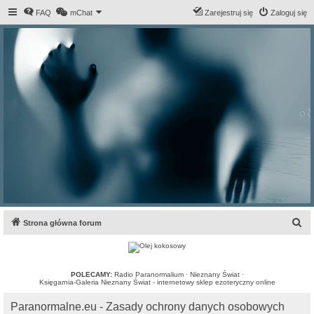
FAQ
mChat
Zarejestruj się
Zaloguj się
S
Strona główna forum
z
u
k
POLECAMY:
Radio Paranormalium
·
Nieznany Świat
·
Księgarnia-Galeria Nieznany Świat - internetowy sklep ezoteryczny online
a
Paranormalne.eu - Zasady ochrony danych osobowych
j