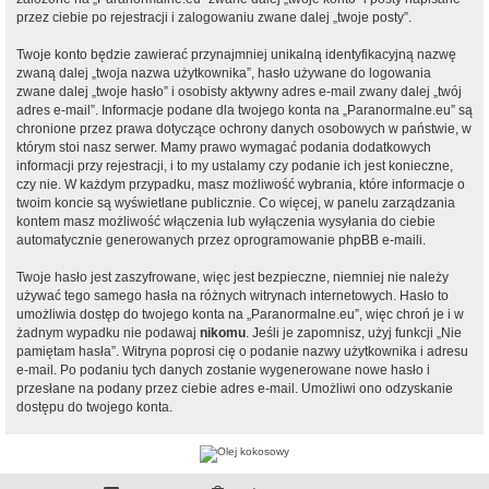
przez ciebie po rejestracji i zalogowaniu zwane dalej „twoje posty”.
Twoje konto będzie zawierać przynajmniej unikalną identyfikacyjną nazwę
zwaną dalej „twoja nazwa użytkownika”, hasło używane do logowania
zwane dalej „twoje hasło” i osobisty aktywny adres e-mail zwany dalej „twój
adres e-mail”. Informacje podane dla twojego konta na „Paranormalne.eu” są
chronione przez prawa dotyczące ochrony danych osobowych w państwie, w
którym stoi nasz serwer. Mamy prawo wymagać podania dodatkowych
informacji przy rejestracji, i to my ustalamy czy podanie ich jest konieczne,
czy nie. W każdym przypadku, masz możliwość wybrania, które informacje o
twoim koncie są wyświetlane publicznie. Co więcej, w panelu zarządzania
kontem masz możliwość włączenia lub wyłączenia wysyłania do ciebie
automatycznie generowanych przez oprogramowanie phpBB e-maili.
Twoje hasło jest zaszyfrowane, więc jest bezpieczne, niemniej nie należy
używać tego samego hasła na różnych witrynach internetowych. Hasło to
umożliwia dostęp do twojego konta na „Paranormalne.eu”, więc chroń je i w
żadnym wypadku nie podawaj
nikomu
. Jeśli je zapomnisz, użyj funkcji „Nie
pamiętam hasła”. Witryna poprosi cię o podanie nazwy użytkownika i adresu
e-mail. Po podaniu tych danych zostanie wygenerowane nowe hasło i
przesłane na podany przez ciebie adres e-mail. Umożliwi ono odzyskanie
dostępu do twojego konta.