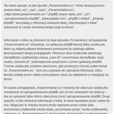
Ten tekst opisuje, w jaki sposób „Paranormalne.eu” i firmy stowarzyszone
zwane dalej „my”, „nas”, „nasz”, „Paranormalne.eu”,
„https://www.paranormalne.eu” i phpBB zwane dalej „oni”, „ich”,
„oprogramowanie phpBB”, „www.phpbb.com”, „phpBB Limited”, „Zespoły
phpBB”, korzystają z informacji zwanymi dalej „informacjami o tobie”
zebranych w czasie dowolnej twojej sesji na forum.
Informacje o tobie są zbierane na dwa sposoby. Po pierwsze, przeglądanie
„Paranormalne.eu” powoduje, że aplikacja phpBB tworzy kilka ciasteczek,
które są małymi plikami tekstowymi pobranymi do katalogu plików
tymczasowych twojej przeglądarki. Pierwsze dwa ciasteczka zawierają
identyfikator użytkownika zwany „user-id” i anonimowy identyfikator sesji
zwany „session-id”, automatycznie przyznane ci przez aplikację phpBB.
Trzecie ciasteczko zostanie utworzone, gdy przejrzysz chociaż jeden temat
na „Paranormalne.eu”. Jest ono używane do zapisania informacji, które
tematy zostały przez ciebie przeczytane i służy do ułatwienia ci nawigacji na
forum.
W czasie przeglądania „Paranormalne.eu” możemy też utworzyć ciasteczka
niezależne od oprogramowania phpBB, ale ich ten dokument nie dotyczy –
ma on opisywać tylko strony stworzone przez oprogramowanie phpBB. Drugi
sposób, w jaki zbieramy informacje o tobie, to dane wysyłane przez ciebie do
nas. Mogą być to między innymi posty napisane przez ciebie jako
anonimowy użytkownik zwane dalej „anonimowe posty”, konta użytkownika
założone na „Paranormalne.eu” zwane dalej „twoje konto” i posty napisane