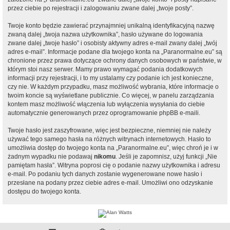
przez ciebie po rejestracji i zalogowaniu zwane dalej „twoje posty”.
Twoje konto będzie zawierać przynajmniej unikalną identyfikacyjną nazwę
zwaną dalej „twoja nazwa użytkownika”, hasło używane do logowania
zwane dalej „twoje hasło” i osobisty aktywny adres e-mail zwany dalej „twój
adres e-mail”. Informacje podane dla twojego konta na „Paranormalne.eu” są
chronione przez prawa dotyczące ochrony danych osobowych w państwie, w
którym stoi nasz serwer. Mamy prawo wymagać podania dodatkowych
informacji przy rejestracji, i to my ustalamy czy podanie ich jest konieczne,
czy nie. W każdym przypadku, masz możliwość wybrania, które informacje o
twoim koncie są wyświetlane publicznie. Co więcej, w panelu zarządzania
kontem masz możliwość włączenia lub wyłączenia wysyłania do ciebie
automatycznie generowanych przez oprogramowanie phpBB e-maili.
Twoje hasło jest zaszyfrowane, więc jest bezpieczne, niemniej nie należy
używać tego samego hasła na różnych witrynach internetowych. Hasło to
umożliwia dostęp do twojego konta na „Paranormalne.eu”, więc chroń je i w
żadnym wypadku nie podawaj
nikomu
. Jeśli je zapomnisz, użyj funkcji „Nie
pamiętam hasła”. Witryna poprosi cię o podanie nazwy użytkownika i adresu
e-mail. Po podaniu tych danych zostanie wygenerowane nowe hasło i
przesłane na podany przez ciebie adres e-mail. Umożliwi ono odzyskanie
dostępu do twojego konta.