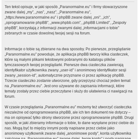
Ten tekst opisuje, w jaki sposób „Paranormalne.eu” i firmy stowarzyszone
zwane dalej „my”, „nas”, „nasz”, „Paranormalne.eu”,
„https://www.paranormalne.eu” i phpBB zwane dalej „oni”, „ich”,
„oprogramowanie phpBB”, „www.phpbb.com”, „phpBB Limited”, „Zespoły
phpBB”, korzystają z informacji zwanymi dalej „informacjami o tobie”
zebranych w czasie dowolnej twojej sesji na forum.
Informacje o tobie są zbierane na dwa sposoby. Po pierwsze, przeglądanie
„Paranormalne.eu” powoduje, że aplikacja phpBB tworzy kilka ciasteczek,
które są małymi plikami tekstowymi pobranymi do katalogu plików
tymczasowych twojej przeglądarki. Pierwsze dwa ciasteczka zawierają
identyfikator użytkownika zwany „user-id” i anonimowy identyfikator sesji
zwany „session-id”, automatycznie przyznane ci przez aplikację phpBB.
Trzecie ciasteczko zostanie utworzone, gdy przejrzysz chociaż jeden temat
na „Paranormalne.eu”. Jest ono używane do zapisania informacji, które
tematy zostały przez ciebie przeczytane i służy do ułatwienia ci nawigacji na
forum.
W czasie przeglądania „Paranormalne.eu” możemy też utworzyć ciasteczka
niezależne od oprogramowania phpBB, ale ich ten dokument nie dotyczy –
ma on opisywać tylko strony stworzone przez oprogramowanie phpBB. Drugi
sposób, w jaki zbieramy informacje o tobie, to dane wysyłane przez ciebie do
nas. Mogą być to między innymi posty napisane przez ciebie jako
anonimowy użytkownik zwane dalej „anonimowe posty”, konta użytkownika
założone na „Paranormalne.eu” zwane dalej „twoje konto” i posty napisane