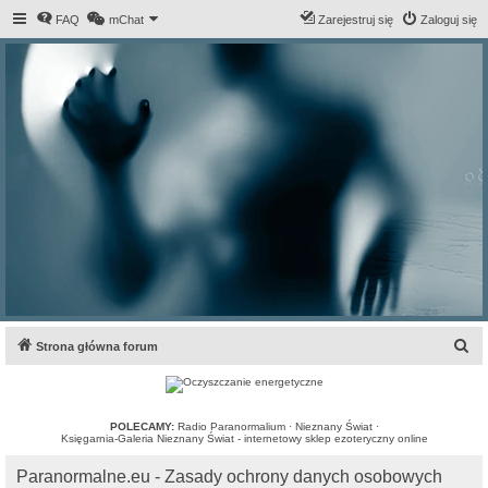
FAQ
mChat
Zarejestruj się
Zaloguj się
S
Strona główna forum
z
u
k
POLECAMY:
Radio Paranormalium
·
Nieznany Świat
·
Księgarnia-Galeria Nieznany Świat - internetowy sklep ezoteryczny online
a
Paranormalne.eu - Zasady ochrony danych osobowych
j